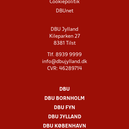
Cookiepolitik
DBUnet
DBU Jylland
Kileparken 27
8381 Tilst
Tlf. 8939 9999
info@dbujylland.dk
CVR: 46289714
DBU
DBU BORNHOLM
DBU FYN
DBU JYLLAND
DBU KØBENHAVN