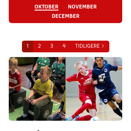
OKTOBER
NOVEMBER
DECEMBER
1
2
3
4
TIDLIGERE