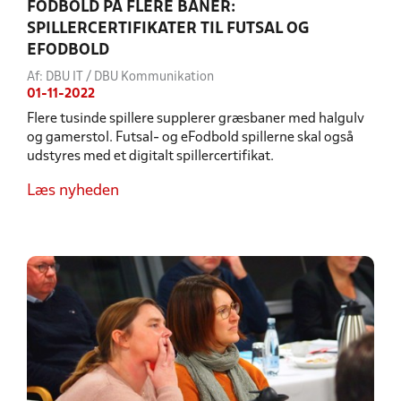
FODBOLD PÅ FLERE BANER:
SPILLERCERTIFIKATER TIL FUTSAL OG
EFODBOLD
Af: DBU IT / DBU Kommunikation
01-11-2022
Flere tusinde spillere supplerer græsbaner med halgulv
og gamerstol. Futsal- og eFodbold spillerne skal også
udstyres med et digitalt spillercertifikat.
Læs nyheden