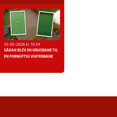
23-02-2026 kl. 10.54
SÅDAN BLEV EN GRUSBANE TIL
EN FORNUFTIG VINTERBANE