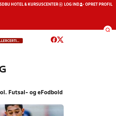
S
DBU HOTEL & KURSUSCENTER
LOG IND
OPRET PROFIL
FODBOLD PÅ FLERE BANER: SPILLERCERTIFIKATER TIL FUTSAL OG EFODBOLD
OG
ol. Futsal- og eFodbold