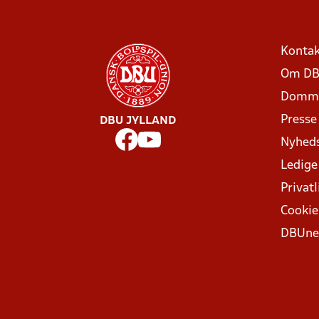
Kontak
Om DB
Domme
Presse
DBU JYLLAND
Nyhed
Ledige
Privatl
Cookie
DBUne