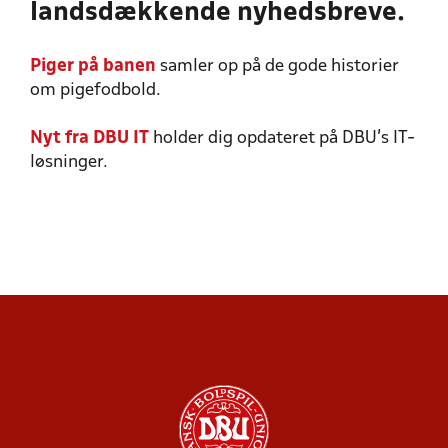
landsdækkende nyhedsbreve.
Piger på banen
samler op på de gode historier
om pigefodbold.
Nyt fra DBU IT
holder dig opdateret på DBU's IT-
løsninger.