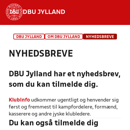
DBU JYLLAND
Hvad vil du søge efter?
DBU JYLLAND
OM DBU JYLLAND
NYHEDSBREVE
INDHOLD OG NYHEDER
NYHEDSBREVE
STILLINGER, RESULTATER, KLUBBER OG
HOLD
DBU Jylland har et nyhedsbrev,
som du kan tilmelde dig.
KlubInfo
udkommer ugentligt og henvender sig
først og fremmest til kampfordelere, formænd,
kasserere og andre jyske klubledere.
Du kan også tilmelde dig