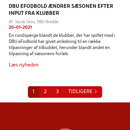
DBU EFODBOLD ÆNDRER SÆSONEN EFTER
INPUT FRA KLUBBER
Af: Jacob Skov, DBU Bredde
20-01-2021
En rundspørge blandt de klubber, der har spillet med i
DBU eFodbold har givet anledning til en række
tilpasninger af tilbuddet, herunder blandt andet en
tilpasning af sæsonens forløb.
Læs nyheden
1
2
3
TIDLIGERE