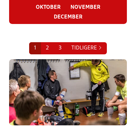
OKTOBER
NOVEMBER
DECEMBER
1
2
3
TIDLIGERE