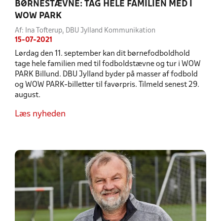
BØRNESTÆVNE: TAG HELE FAMILIEN MED I
WOW PARK
Af: Ina Tofterup, DBU Jylland Kommunikation
15-07-2021
Lørdag den 11. september kan dit børnefodboldhold
tage hele familien med til fodboldstævne og tur i WOW
PARK Billund. DBU Jylland byder på masser af fodbold
og WOW PARK-billetter til favørpris. Tilmeld senest 29.
august.
Læs nyheden