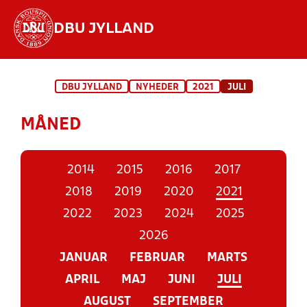
DBU JYLLAND
Hvad vil du søge efter?
DBU JYLLAND
NYHEDER
2021
JULI
INDHOLD OG NYHEDER
MÅNED
STILLINGER, RESULTATER, KLUBBER OG
HOLD
2014
2015
2016
2017
2018
2019
2020
2021
2022
2023
2024
2025
2026
JANUAR
FEBRUAR
MARTS
APRIL
MAJ
JUNI
JULI
AUGUST
SEPTEMBER