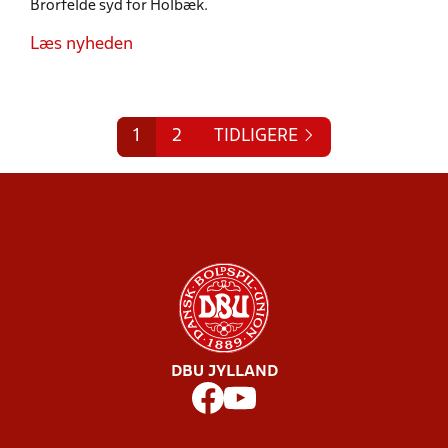
Brorfelde syd for Holbæk.
Læs nyheden
1
2
TIDLIGERE
DBU JYLLAND