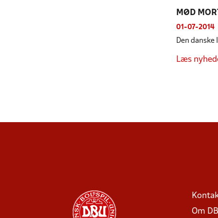
MØD MORT
01-07-2014
Den danske l
Læs nyhed
Kontak
Om DB