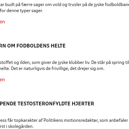
har budt på færre sager om vold og trusler på de jyske fodboldban
or denne typer sager.
en
RN OM FODBOLDENS HELTE
offet og ilden, som giver de jyske klubber liv. De står på spring til 
lte. Det er naturligvis de frivillige, det drejer sig om.
en
PENDE TESTOSTERONFYLDTE HJERTER
ess får topkarakter af Politikens motionsredaktør, som anbefaler
rst i skolegården.