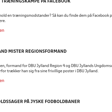
E TRÆNINGSKAMPE PÅ FACEBOOK
 hold en træningsmodstander? Så kan du finde dem på Facebook p
re.
en
AND MISTER REGIONSFORMAND
n, formand for DBU Jylland Region 4 og DBU Jyllands Ungdomsudv
for trækker han sig fra sine frivillige poster i DBU Jylland.
en
LDSSAGER PÅ JYSKE FODBOLDBANER