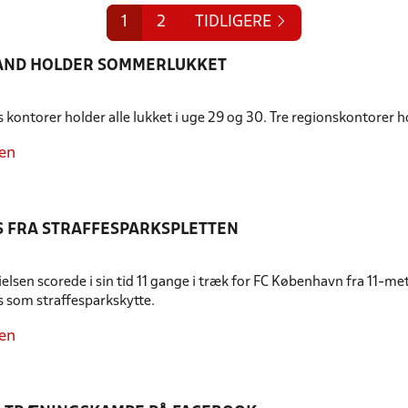
1
2
TIDLIGERE
LAND HOLDER SOMMERLUKKET
 kontorer holder alle lukket i uge 29 og 30. Tre regionskontorer h
en
S FRA STRAFFESPARKSPLETTEN
ielsen scorede i sin tid 11 gange i træk for FC København fra 11-me
s som straffesparkskytte.
en