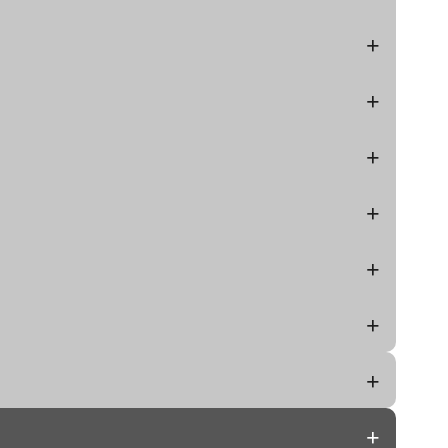
+
+
+
+
+
+
+
+