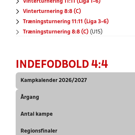
Vinterturnering 11:11 (Liga 1-6)
Vinterturnering 8:8 (C)
Træningsturnering 11:11 (Liga 3-6)
Træningsturnering 8:8 (C)
(U15)
INDEFODBOLD 4:4
Kampkalender 2026/2027
Årgang
UGE 46
Lørdag 14. eller søndag 15. nov.
Antal kampe
U14 = årgang 2013.
UGE 49
Lørdag 5. eller søndag 6. dec.
Der må anvendes max. 1 spiller pr. kamp født i andet halvår i
Regionsfinaler
3 stævner med 4-6 kampe pr. spilledag + eventuelt regionsfi
Se øvrige dispensationsmuligheder her
.