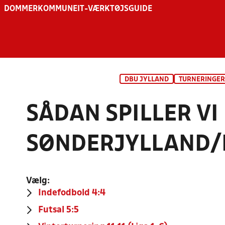
DOMMER
KOMMUNE
IT-VÆRKTØJSGUIDE
DBU JYLLAND
TURNERINGER
SÅDAN SPILLER VI 
SØNDERJYLLAND/
Vælg:
Indefodbold 4:4
Futsal 5:5