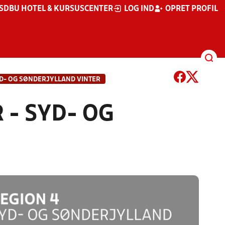
S
DBU HOTEL & KURSUSCENTER
LOG IND
OPRET PROFIL
D- OG SØNDERJYLLAND VINTER
 - SYD- OG