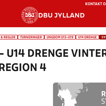
KONTAKT O
DBU JYLLAND
 & REGLER
TURNERINGER
UNGDOM U13-U19
U14 DRENGE
SY
- U14 DRENGE VINTER
REGION 4