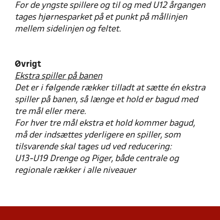
For de yngste spillere og til og med U12 årgangen
tages hjørnesparket på et punkt på mållinjen
mellem sidelinjen og feltet.
Øvrigt
Ekstra spiller på banen
Det er i følgende rækker tilladt at sætte én ekstra
spiller på banen, så længe et hold er bagud med
tre mål eller mere.
For hver tre mål ekstra et hold kommer bagud,
må der indsættes yderligere en spiller, som
tilsvarende skal tages ud ved reducering:
U13-U19 Drenge og Piger, både centrale og
regionale rækker i alle niveauer