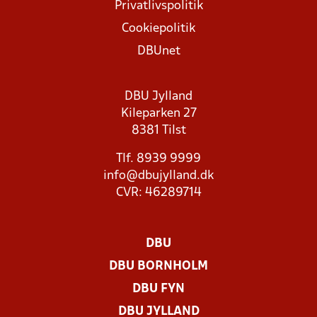
Privatlivspolitik
Cookiepolitik
DBUnet
DBU Jylland
Kileparken 27
8381 Tilst
Tlf. 8939 9999
info@dbujylland.dk
CVR: 46289714
DBU
DBU BORNHOLM
DBU FYN
DBU JYLLAND