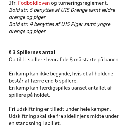
Jfr.
Fodboldloven
og turneringsreglement.
Bold str. 5 benyttes af U15 Drenge samt ældre
drenge og piger
Bold str. 4 benyttes af U15 Piger samt yngre
drenge og piger
§ 3 Spillernes antal
Op til 11 spillere hvoraf de 8 må starte på banen.
En kamp kan ikke begynde, hvis et af holdene
består af færre end 6 spillere.
En kamp kan færdigspilles uanset antallet af
spillere på holdet.
Fri udskiftning er tilladt under hele kampen.
Udskiftning skal ske fra sidelinjens midte under
en standsning i spillet.