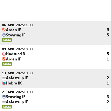
06. APR. 2025
11:00
Arden IF
4
Støvring IF
5
09. APR. 2025
18:00
Hadsund B
5
Arden IF
1
13. APR. 2025
10:30
Aalestrup IF
2
Hobro IK
1
21. APR. 2025
10:00
Støvring IF
3
Aalestrup IF
2