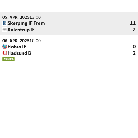
05. APR. 2025
13:00
Skørping IF Frem
11
Aalestrup IF
2
06. APR. 2025
10:00
Hobro IK
0
Hadsund B
2