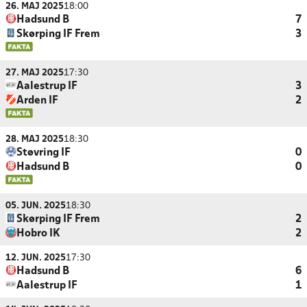
26. MAJ 2025
18:00
Hadsund B
7
Skørping IF Frem
3
27. MAJ 2025
17:30
Aalestrup IF
3
Arden IF
2
28. MAJ 2025
18:30
Støvring IF
0
Hadsund B
0
05. JUN. 2025
18:30
Skørping IF Frem
2
Hobro IK
2
12. JUN. 2025
17:30
Hadsund B
6
Aalestrup IF
1