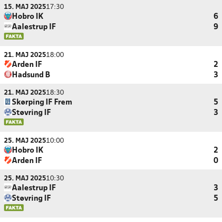
15. MAJ 2025
17:30
Hobro IK
6
Aalestrup IF
9
21. MAJ 2025
18:00
Arden IF
2
Hadsund B
3
21. MAJ 2025
18:30
Skørping IF Frem
5
Støvring IF
3
25. MAJ 2025
10:00
Hobro IK
2
Arden IF
0
25. MAJ 2025
10:30
Aalestrup IF
3
Støvring IF
5