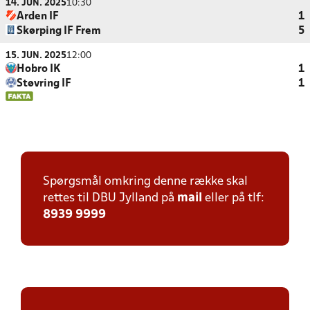
14. JUN. 2025
10:30
Arden IF
1
Skørping IF Frem
5
15. JUN. 2025
12:00
Hobro IK
1
Støvring IF
1
Spørgsmål omkring denne række skal
rettes til DBU Jylland på
mail
eller på tlf:
8939 9999