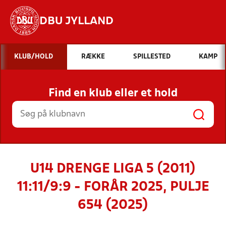
DBU JYLLAND
Hvad vil du søge efter?
KLUB/HOLD
RÆKKE
SPILLESTED
KAMP
INDHOLD OG NYHEDER
Find en klub eller et hold
STILLINGER, RESULTATER, KLUBBER OG
HOLD
U14 DRENGE LIGA 5 (2011)
11:11/9:9 - FORÅR 2025, PULJE
654 (2025)