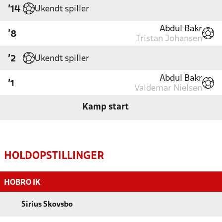
Ukendt spiller
'14
Abdul Bakr
'8
Tristan Johansen
Ukendt spiller
'2
Abdul Bakr
'1
Valdemar Nielsen
Kamp start
HOLDOPSTILLINGER
HOBRO IK
Sirius Skovsbo