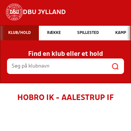
DBU JYLLAND
Hvad vil du søge efter?
KLUB/HOLD
RÆKKE
SPILLESTED
KAMP
INDHOLD OG NYHEDER
Find en klub eller et hold
STILLINGER, RESULTATER, KLUBBER OG
HOLD
HOBRO IK - AALESTRUP IF