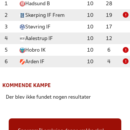
1
Hadsund B
10
28
2
Skørping IF Frem
10
19
!
3
Støvring IF
10
17
4
Aalestrup IF
10
12
5
Hobro IK
10
6
!
6
Arden IF
10
4
!
KOMMENDE KAMPE
Der blev ikke fundet nogen resultater