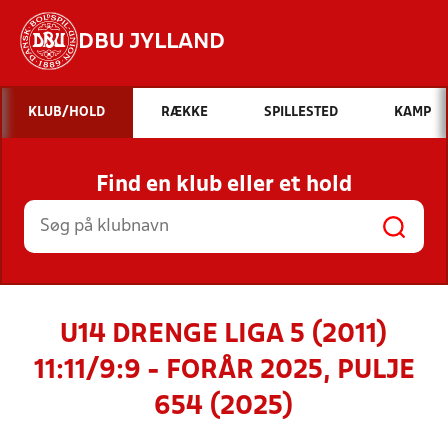
DBU JYLLAND
Hvad vil du søge efter?
KLUB/HOLD
RÆKKE
SPILLESTED
KAMP
INDHOLD OG NYHEDER
Find en klub eller et hold
STILLINGER, RESULTATER, KLUBBER OG
HOLD
U14 DRENGE LIGA 5 (2011)
11:11/9:9 - FORÅR 2025, PULJE
654 (2025)