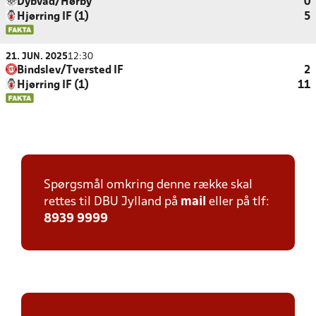
Dybvad/Hørby
0
Hjørring IF (1)
5
21. JUN. 2025
12:30
Bindslev/Tversted IF
2
Hjørring IF (1)
11
Spørgsmål omkring denne række skal
rettes til DBU Jylland på
mail
eller på tlf:
8939 9999