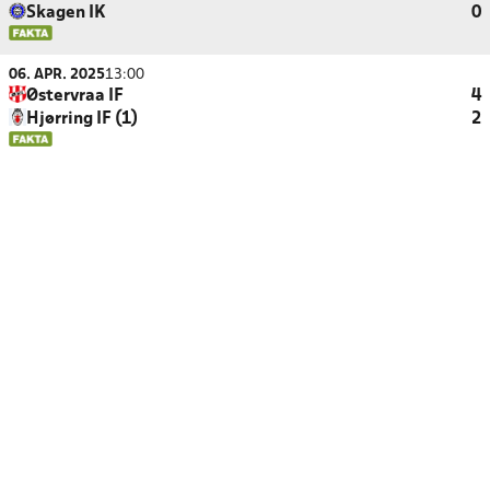
Skagen IK
0
06. APR. 2025
13:00
Østervraa IF
4
Hjørring IF (1)
2