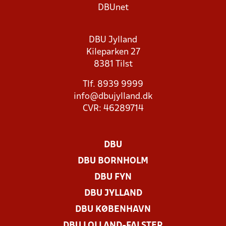
DBUnet
DBU Jylland
Kileparken 27
8381 Tilst
Tlf. 8939 9999
info@dbujylland.dk
CVR: 46289714
DBU
DBU BORNHOLM
DBU FYN
DBU JYLLAND
DBU KØBENHAVN
DBU LOLLAND-FALSTER