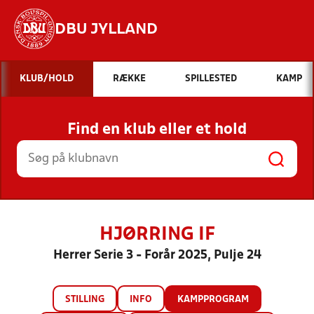
DBU JYLLAND
Hvad vil du søge efter?
KLUB/HOLD
RÆKKE
SPILLESTED
KAMP
INDHOLD OG NYHEDER
Find en klub eller et hold
STILLINGER, RESULTATER, KLUBBER OG
HOLD
HJØRRING IF
Herrer Serie 3 - Forår 2025, Pulje 24
STILLING
INFO
KAMPPROGRAM