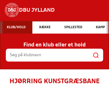
DBU JYLLAND
Hvad vil du søge efter?
KLUB/HOLD
RÆKKE
SPILLESTED
KAMP
INDHOLD OG NYHEDER
Find en klub eller et hold
STILLINGER, RESULTATER, KLUBBER OG
HOLD
HJØRRING KUNSTGRÆSBANE