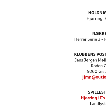
HOLDNA
Hjørring IF
RÆKK
Herrer Serie 3 -
KLUBBENS POS
Jens Jørgen Møll
Roden 
9260 Gist
jjmn@outlo
SPILLES
Hjørring IF'
Landlyst