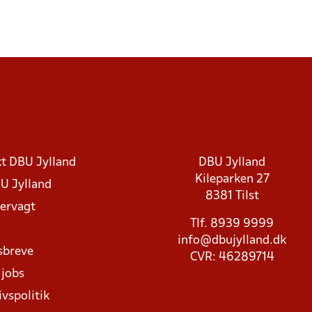
t DBU Jylland
DBU Jylland
Kileparken 27
U Jylland
8381 Tilst
rvagt
Tlf. 8939 9999
info@dbujylland.dk
sbreve
CVR: 46289714
 jobs
ivspolitik