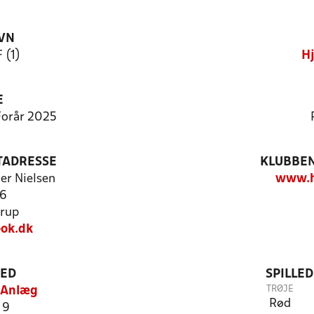
VN
 (1)
Hj
E
 Forår 2025
TADRESSE
KLUBBEN
er Nielsen
www.h
76
rup
ok.dk
TED
SPILLE
TRØJE
s Anlæg
Rød
 9