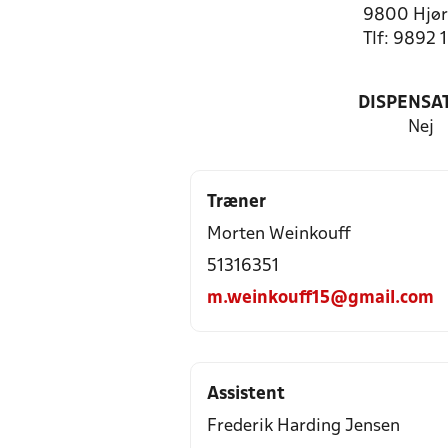
9800 Hjør
Tlf: 9892 
DISPENSA
Nej
Træner
Morten Weinkouff
51316351
m.weinkouff15@gmail.com
Assistent
Frederik Harding Jensen