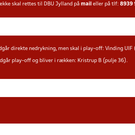
ke skal rettes til DBU Jylland på
mail
eller på tlf:
8939
går direkte nedrykning, men skal i play-off: Vinding UIF 
går play-off og bliver i rækken: Kristrup B (pulje 36).