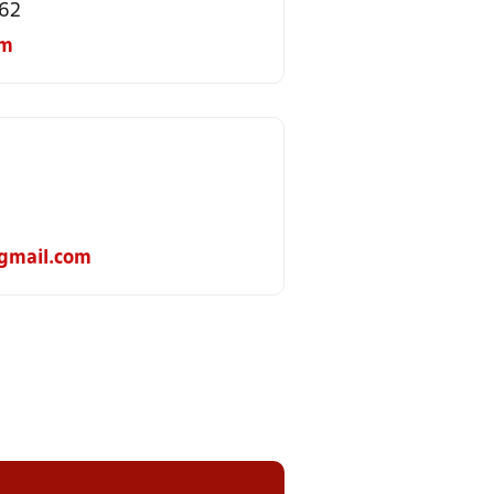
562
om
gmail.com