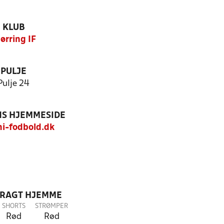
KLUB
ørring IF
PULJE
Pulje 24
S HJEMMESIDE
i-fodbold.dk
DRAGT HJEMME
SHORTS
STRØMPER
Rød
Rød