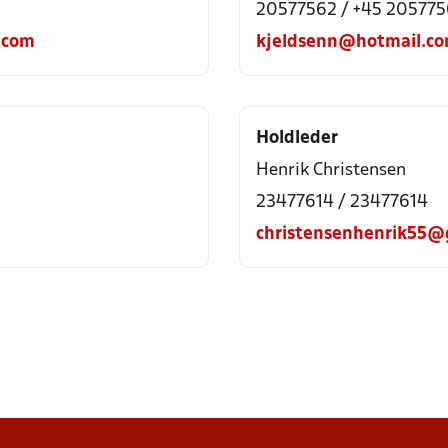
20577562 / +45 20577
.com
kjeldsenn@hotmail.c
Holdleder
Henrik Christensen
23477614 / 23477614
christensenhenrik55@