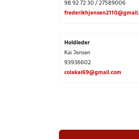
98 92 72 30 / 27589006
frederikhjensen2110@gmail
Holdleder
Kai Jensen
93936602
colakai69@gmail.com