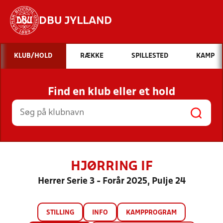
DBU JYLLAND
Hvad vil du søge efter?
KLUB/HOLD
RÆKKE
SPILLESTED
KAMP
INDHOLD OG NYHEDER
Find en klub eller et hold
STILLINGER, RESULTATER, KLUBBER OG
HOLD
HJØRRING IF
Herrer Serie 3 - Forår 2025, Pulje 24
STILLING
INFO
KAMPPROGRAM