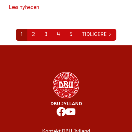
Læs nyheden
1
2
3
4
5
TIDLIGERE
DBU JYLLAND
Kontakt DBU Jylland