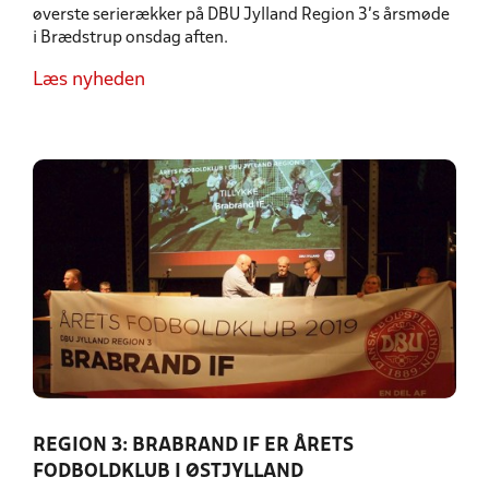
øverste serierækker på DBU Jylland Region 3’s årsmøde
i Brædstrup onsdag aften.
Læs nyheden
REGION 3: BRABRAND IF ER ÅRETS
FODBOLDKLUB I ØSTJYLLAND