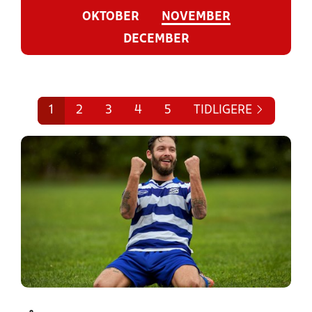
OKTOBER
NOVEMBER
DECEMBER
1
2
3
4
5
TIDLIGERE