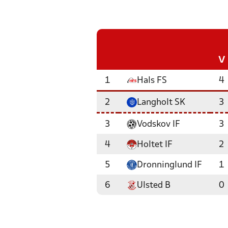
V
1
Hals FS
4
2
Langholt SK
3
3
Vodskov IF
3
4
Holtet IF
2
5
Dronninglund IF
1
6
Ulsted B
0