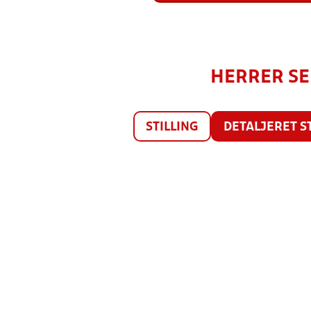
HERRER SER
STILLING
DETALJERET S