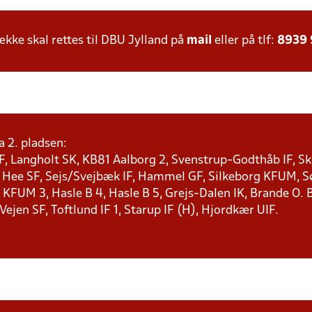
ke skal rettes til DBU Jylland på
mail
eller på tlf:
8939
a 2. pladsen:
F, Langholt SK, KB81 Aalborg 2, Svenstrup-Godthåb IF, Ska
, Hee SF, Sejs/Svejbæk IF, Hammel GF, Silkeborg KFUM, Søf
KFUM 3, Hasle B 4, Hasle B 5, Grejs-Dalen IK, Brande O. B
 Vejen SF, Toftlund IF 1, Starup IF (H), Hjordkær UIF.