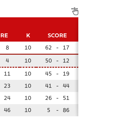
ORE
K
SCORE
P
8
10
62
-
17
25
4
10
50
-
12
23
11
10
45
-
19
22
23
10
41
-
44
12
24
10
26
-
51
6
!
46
10
5
-
86
0