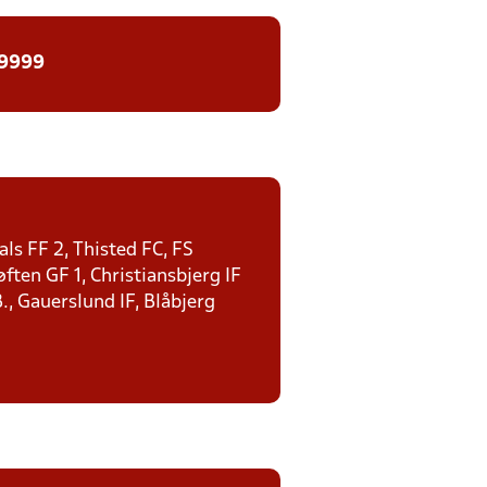
 9999
ls FF 2, Thisted FC, FS
ten GF 1, Christiansbjerg IF
., Gauerslund IF, Blåbjerg