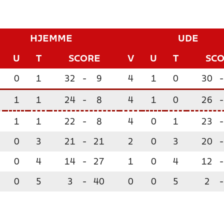
HJEMME
UDE
U
T
SCORE
V
U
T
SC
0
1
32
-
9
4
1
0
30
-
1
1
24
-
8
4
1
0
26
-
1
1
22
-
8
4
0
1
23
-
0
3
21
-
21
2
0
3
20
-
0
4
14
-
27
1
0
4
12
-
0
5
3
-
40
0
0
5
2
-