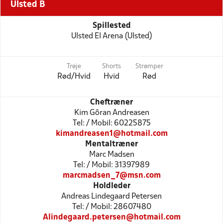
Ulsted B
Spillested
Ulsted El Arena (Ulsted)
Trøje
Shorts
Strømper
Rød/Hvid
Hvid
Rød
Cheftræner
Kim Gôran Andreasen
Tel: / Mobil: 60225875
kimandreasen1@hotmail.com
Mentaltræner
Marc Madsen
Tel: / Mobil: 31397989
marcmadsen_7@msn.com
Holdleder
Andreas Lindegaard Petersen
Tel: / Mobil: 28607480
Alindegaard.petersen@hotmail.com