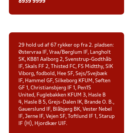
8939 9999
29 hold ud af 67 rykker op fra 2. pladsen:
Østervraa IF, Vraa/Børglum IF, Langholt
SK, KB81 Aalborg 2, Svenstrup-Godthåb
IF, Skals FF 2, Thisted FC, FS Midtthy, SIK
Viborg, fodbold, Hee SF, Sejs/Svejbæk
IF, Hammel GF, Silkeborg KFUM, Søften
GF 1, Christiansbjerg IF 1, Pen15
United, Fuglebakken KFUM 3, Hasle B
4, Hasle B 5, Grejs-Dalen IK, Brande O. B.,
Gauerslund IF, Blåbjerg BK, Vester Nebel
IF, Jerne IF, Vejen SF, Toftlund IF 1, Starup
IF (H), Hjordkær UIF.