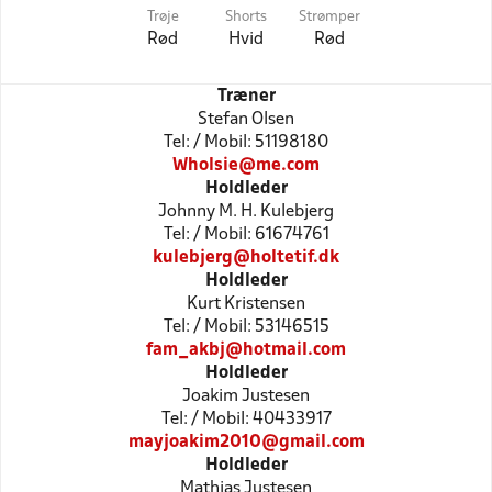
Trøje
Shorts
Strømper
Rød
Hvid
Rød
Træner
Stefan Olsen
Tel: / Mobil: 51198180
Wholsie@me.com
Holdleder
Johnny M. H. Kulebjerg
Tel: / Mobil: 61674761
kulebjerg@holtetif.dk
Holdleder
Kurt Kristensen
Tel: / Mobil: 53146515
fam_akbj@hotmail.com
Holdleder
Joakim Justesen
Tel: / Mobil: 40433917
mayjoakim2010@gmail.com
Holdleder
Mathias Justesen