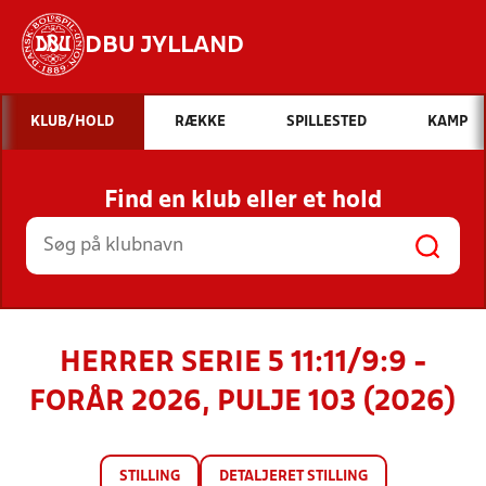
DBU JYLLAND
Hvad vil du søge efter?
KLUB/HOLD
RÆKKE
SPILLESTED
KAMP
INDHOLD OG NYHEDER
Find en klub eller et hold
STILLINGER, RESULTATER, KLUBBER OG
HOLD
HERRER SERIE 5 11:11/9:9 -
FORÅR 2026, PULJE 103 (2026)
STILLING
DETALJERET STILLING