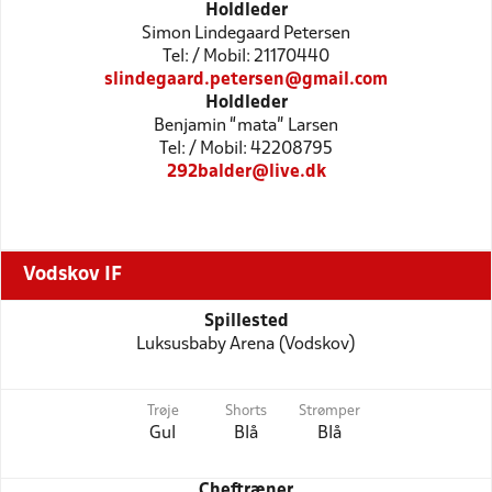
Holdleder
Simon Lindegaard Petersen
Tel: / Mobil: 21170440
slindegaard.petersen@gmail.com
Holdleder
Benjamin “mata” Larsen
Tel: / Mobil: 42208795
292balder@live.dk
Vodskov IF
Spillested
Luksusbaby Arena (Vodskov)
Trøje
Shorts
Strømper
Gul
Blå
Blå
Cheftræner