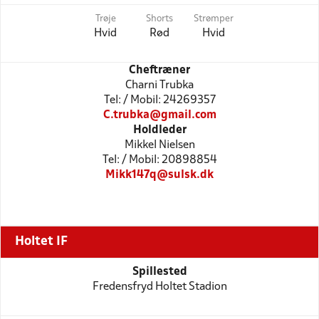
Trøje
Shorts
Strømper
Hvid
Rød
Hvid
Cheftræner
Charni Trubka
Tel: / Mobil: 24269357
C.trubka@gmail.com
Holdleder
Mikkel Nielsen
Tel: / Mobil: 20898854
Mikk147q@sulsk.dk
Holtet IF
Spillested
Fredensfryd Holtet Stadion