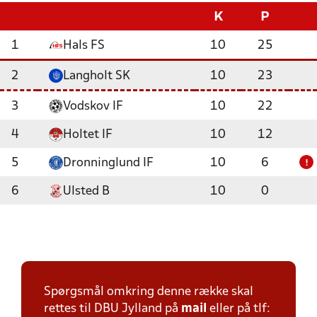
K
P
1
Hals FS
10
25
2
Langholt SK
10
23
3
Vodskov IF
10
22
4
Holtet IF
10
12
5
Dronninglund IF
10
6
!
6
Ulsted B
10
0
Spørgsmål omkring denne række skal
rettes til DBU Jylland på
mail
eller på tlf: