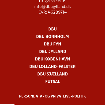
Tlf. 8939 9999
info@dbujylland.dk
CVR: 46289714
DBU
DBU BORNHOLM
DBU FYN
DBU JYLLAND
DBU KØBENHAVN
DBU LOLLAND-FALSTER
DBU SJÆLLAND
FUTSAL
PERSONDATA- OG PRIVATLIVS-POLITIK