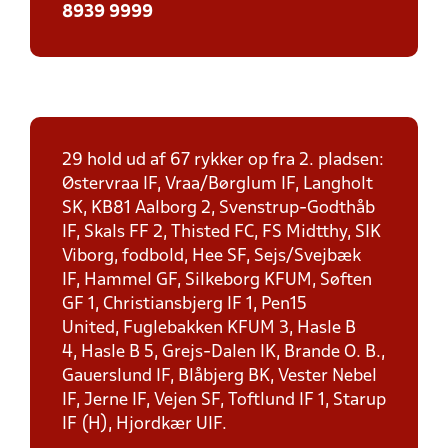
8939 9999
29 hold ud af 67 rykker op fra 2. pladsen:
Østervraa IF, Vraa/Børglum IF, Langholt
SK, KB81 Aalborg 2, Svenstrup-Godthåb
IF, Skals FF 2, Thisted FC, FS Midtthy, SIK
Viborg, fodbold, Hee SF, Sejs/Svejbæk
IF, Hammel GF, Silkeborg KFUM, Søften
GF 1, Christiansbjerg IF 1, Pen15
United, Fuglebakken KFUM 3, Hasle B
4, Hasle B 5, Grejs-Dalen IK, Brande O. B.,
Gauerslund IF, Blåbjerg BK, Vester Nebel
IF, Jerne IF, Vejen SF, Toftlund IF 1, Starup
IF (H), Hjordkær UIF.