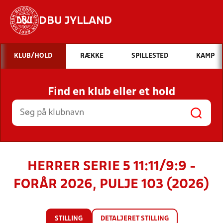
DBU JYLLAND
Hvad vil du søge efter?
KLUB/HOLD
RÆKKE
SPILLESTED
KAMP
INDHOLD OG NYHEDER
Find en klub eller et hold
STILLINGER, RESULTATER, KLUBBER OG
HOLD
HERRER SERIE 5 11:11/9:9 -
FORÅR 2026, PULJE 103 (2026)
STILLING
DETALJERET STILLING