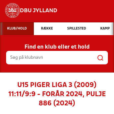
DBU JYLLAND
Hvad vil du søge efter?
KLUB/HOLD
RÆKKE
SPILLESTED
KAMP
INDHOLD OG NYHEDER
Find en klub eller et hold
STILLINGER, RESULTATER, KLUBBER OG
HOLD
U15 PIGER LIGA 3 (2009)
11:11/9:9 - FORÅR 2024, PULJE
886 (2024)