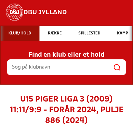
DBU JYLLAND
Hvad vil du søge efter?
KLUB/HOLD
RÆKKE
SPILLESTED
KAMP
INDHOLD OG NYHEDER
Find en klub eller et hold
STILLINGER, RESULTATER, KLUBBER OG
HOLD
U15 PIGER LIGA 3 (2009)
11:11/9:9 - FORÅR 2024, PULJE
886 (2024)