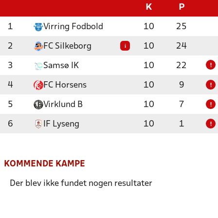
K
P
1
Virring Fodbold
10
25
2
FC Silkeborg
10
24
i
3
Samsø IK
10
22
!
4
FC Horsens
10
9
!
5
Virklund B
10
7
!
6
IF Lyseng
10
1
!
KOMMENDE KAMPE
Der blev ikke fundet nogen resultater