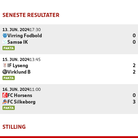
SENESTE RESULTATER
13. JUN. 2024
17:30
Virring Fodbold
0
Samsø IK
0
15. JUN. 2024
13:45
IF Lyseng
2
Virklund B
2
16. JUN. 2024
11:00
FC Horsens
0
FC Silkeborg
3
STILLING