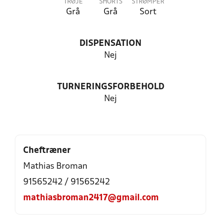
TRØJE
SHORTS
STRØMPER
Grå
Grå
Sort
DISPENSATION
Nej
TURNERINGSFORBEHOLD
Nej
Cheftræner
Mathias Broman
91565242 / 91565242
mathiasbroman2417@gmail.com