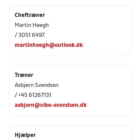
Cheftræner
Martin Høegh
/ 3051 6497
martinhoegh@outlook.dk
Træner
Asbjørn Svendsen
/ +45 61267131
asbjorn@vibe-svendsen.dk
Hjælper