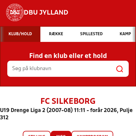
DBU JYLLAND
Hvad vil du søge efter?
KLUB/HOLD
RÆKKE
SPILLESTED
KAMP
INDHOLD OG NYHEDER
Find en klub eller et hold
STILLINGER, RESULTATER, KLUBBER OG
HOLD
FC SILKEBORG
U19 Drenge Liga 2 (2007-08) 11:11 - forår 2026, Pulje
312