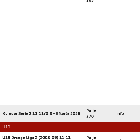
263
Pulje
Kvinder Serie 2 11:11/9:9 - Efterår 2026
Info
270
U19
U19 Drenge Liga 2 (2008-09) 11:11 -
Pulje