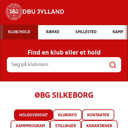
DBU JYLLAND
Hvad vil du søge efter?
KLUB/HOLD
RÆKKE
SPILLESTED
KAMP
INDHOLD OG NYHEDER
Find en klub eller et hold
STILLINGER, RESULTATER, KLUBBER OG
HOLD
ØBG SILKEBORG
HOLDOVERSIGT
KLUBINFO
KONTAKTER
KAMPPROGRAM
STILLINGER
KARANTÆNER