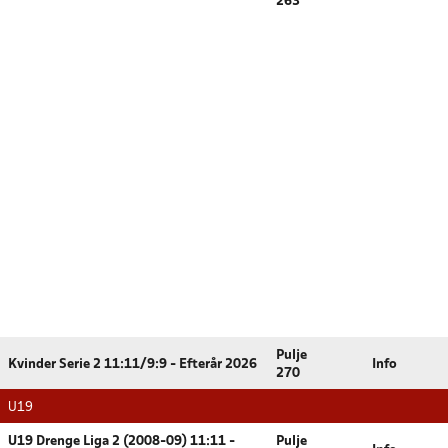
263
Pulje
Kvinder Serie 2 11:11/9:9 - Efterår 2026
Info
270
U19
U19 Drenge Liga 2 (2008-09) 11:11 -
Pulje