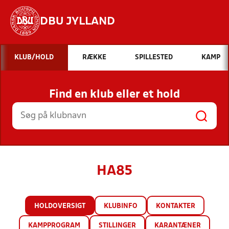
DBU JYLLAND
Hvad vil du søge efter?
KLUB/HOLD
RÆKKE
SPILLESTED
KAMP
INDHOLD OG NYHEDER
Find en klub eller et hold
STILLINGER, RESULTATER, KLUBBER OG
HOLD
HA85
HOLDOVERSIGT
KLUBINFO
KONTAKTER
KAMPPROGRAM
STILLINGER
KARANTÆNER