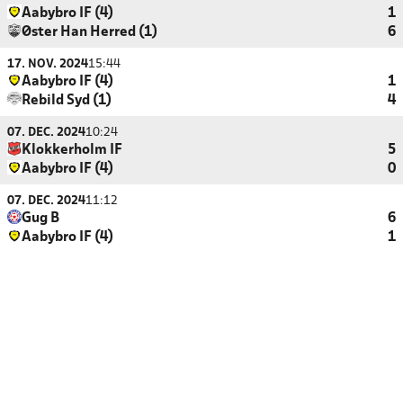
Aabybro IF (4)
1
Øster Han Herred (1)
6
17. NOV. 2024
15:44
Aabybro IF (4)
1
Rebild Syd (1)
4
07. DEC. 2024
10:24
Klokkerholm IF
5
Aabybro IF (4)
0
07. DEC. 2024
11:12
Gug B
6
Aabybro IF (4)
1