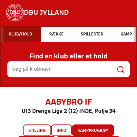
DBU JYLLAND
Hvad vil du søge efter?
KLUB/HOLD
RÆKKE
SPILLESTED
KAMP
INDHOLD OG NYHEDER
Find en klub eller et hold
STILLINGER, RESULTATER, KLUBBER OG
HOLD
AABYBRO IF
U13 Drenge Liga 2 (12) INDE, Pulje 34
STILLING
INFO
KAMPPROGRAM