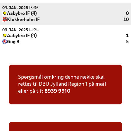
04. JAN. 2025
13:36
Aabybro IF (4)
0
Klokkerholm IF
10
04. JAN. 2025
14:24
Aabybro IF (4)
1
Gug B
5
Spørgsmål omkring denne række skal
rettes til DBU Jylland Region 1 på
mail
eller på tlf:
8939 9910