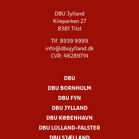
DBU Jylland
Kileparken 27
8381 Tilst
Tlf. 8939 9999
info@dbujylland.dk
CVR: 46289714
DBU
DBU BORNHOLM
DBU FYN
DBU JYLLAND
DBU KØBENHAVN
DBU LOLLAND-FALSTER
DBU SJÆLLAND