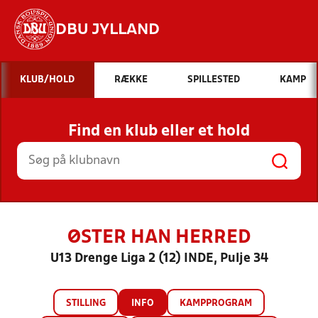
DBU JYLLAND
Hvad vil du søge efter?
KLUB/HOLD
RÆKKE
SPILLESTED
KAMP
INDHOLD OG NYHEDER
Find en klub eller et hold
STILLINGER, RESULTATER, KLUBBER OG
HOLD
ØSTER HAN HERRED
U13 Drenge Liga 2 (12) INDE, Pulje 34
STILLING
INFO
KAMPPROGRAM