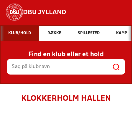
DBU JYLLAND
Hvad vil du søge efter?
KLUB/HOLD
RÆKKE
SPILLESTED
KAMP
INDHOLD OG NYHEDER
Find en klub eller et hold
STILLINGER, RESULTATER, KLUBBER OG
HOLD
KLOKKERHOLM HALLEN