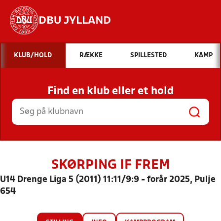
DBU JYLLAND
Hvad vil du søge efter?
KLUB/HOLD
RÆKKE
SPILLESTED
KAMP
INDHOLD OG NYHEDER
Find en klub eller et hold
STILLINGER, RESULTATER, KLUBBER OG
HOLD
SKØRPING IF FREM
U14 Drenge Liga 5 (2011) 11:11/9:9 - forår 2025, Pulje
654