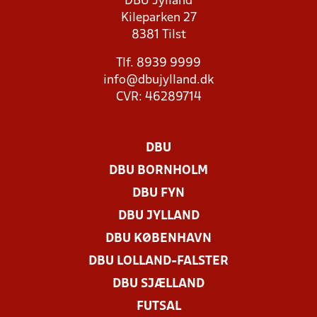
DBU Jylland
Kileparken 27
8381 Tilst
Tlf. 8939 9999
info@dbujylland.dk
CVR: 46289714
DBU
DBU BORNHOLM
DBU FYN
DBU JYLLAND
DBU KØBENHAVN
DBU LOLLAND-FALSTER
DBU SJÆLLAND
FUTSAL