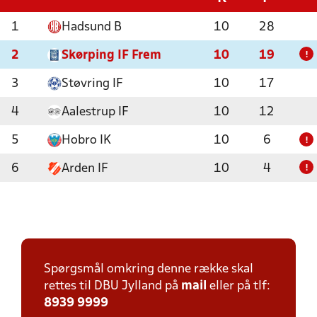
1
Hadsund B
10
28
2
Skørping IF Frem
10
19
!
3
Støvring IF
10
17
4
Aalestrup IF
10
12
5
Hobro IK
10
6
!
6
Arden IF
10
4
!
Spørgsmål omkring denne række skal
rettes til DBU Jylland på
mail
eller på tlf:
8939 9999