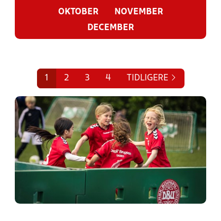
OKTOBER
NOVEMBER
DECEMBER
1
2
3
4
TIDLIGERE