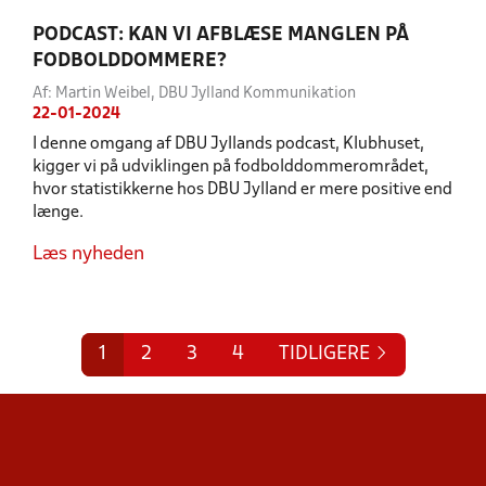
PODCAST: KAN VI AFBLÆSE MANGLEN PÅ
FODBOLDDOMMERE?
Af: Martin Weibel, DBU Jylland Kommunikation
22-01-2024
I denne omgang af DBU Jyllands podcast, Klubhuset,
kigger vi på udviklingen på fodbolddommerområdet,
hvor statistikkerne hos DBU Jylland er mere positive end
længe.
Læs nyheden
1
2
3
4
TIDLIGERE