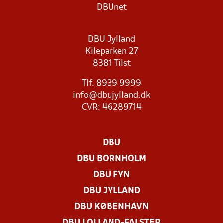
DBUnet
DBU Jylland
Kileparken 27
8381 Tilst
Tlf. 8939 9999
info@dbujylland.dk
CVR: 46289714
DBU
DBU BORNHOLM
DBU FYN
DBU JYLLAND
DBU KØBENHAVN
DBU LOLLAND-FALSTER