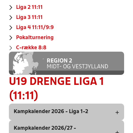
Liga 2 11:11
Liga 3 11:11
Liga 4 11:11/9:9
Pokalturnering
C-række 8:8
U19 DRENGE LIGA 1
(11:11)
+
Kampkalender 2026 - Liga 1-2
Kampkalender 2026/27 -
Nedenstående er udgangspunktet for denne sæsons
+