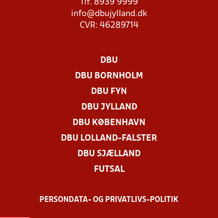
Tlf. 8939 9999
info@dbujylland.dk
CVR: 46289714
DBU
DBU BORNHOLM
DBU FYN
DBU JYLLAND
DBU KØBENHAVN
DBU LOLLAND-FALSTER
DBU SJÆLLAND
FUTSAL
PERSONDATA- OG PRIVATLIVS-POLITIK