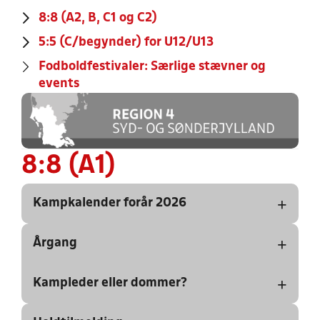
8:8 (A2, B, C1 og C2)
5:5 (C/begynder) for U12/U13
Fodboldfestivaler: Særlige stævner og
events
8:8 (A1)
+
Kampkalender forår 2026
+
Årgang
UGE
Søndag
Målfest stævne
15
den 12.
april
+
Kampleder eller dommer?
U12 = årgang 2014.
UGE
Lørdag
1. kamp
Der må anvendes max. 2 spillere pr. kamp født i andet
16
Tilmelding via din kampfordeler