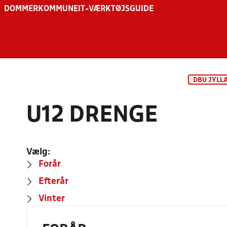
DOMMER
KOMMUNE
IT-VÆRKTØJSGUIDE
DBU JYLL
U12 DRENGE
Vælg:
Forår
Efterår
Vinter