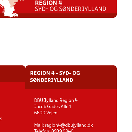
REGION 4 - SYD- OG
SØNDERJYLLAND
DBU Jylland Region 4
Jacob Gades Allé 1
6600 Vejen
k
Mail:
region4@dbujylland.dk
Telefon: 8939 9940