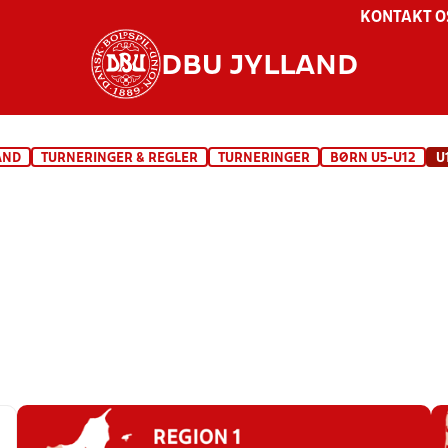
KONTAKT O
DBU JYLLAND
AND
TURNERINGER & REGLER
TURNERINGER
BØRN U5-U12
U