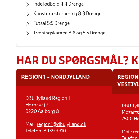
Indefodbold 4:4 Drenge
Kunstgræsturnering 8:8 Drenge
Futsal 5:5 Drenge
Træningskampe 8:8 og 5:5 Drenge
HAR DU SPØRGSMÅL? 
REGION 1 - NORDJYLLAND
REGION 
VESTJY
DBU Jylland Region 1
Hornevej 2
DBU Jyl
9220 Aalborg Ø
Mozarts
7500 Ho
Mail:
region1@dbujylland.dk
Telefon: 8939 9910
Mail:
re
Telefon