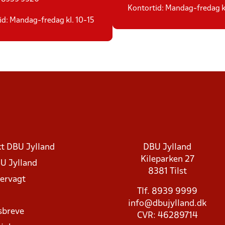
Kontortid: Mandag-fredag kl
id: Mandag-fredag kl. 10-15
t DBU Jylland
DBU Jylland
Kileparken 27
U Jylland
8381 Tilst
rvagt
Tlf. 8939 9999
info@dbujylland.dk
sbreve
CVR: 46289714