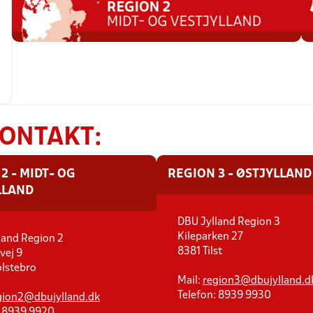
KONTAKT:
2 - MIDT- OG
REGION 3 - ØSTJYLLAND
LLAND
DBU Jylland Region 3
Kileparken 27
land Region 2
8381 Tilst
vej 9
lstebro
Mail:
region3@dbujylland.d
Telefon: 8939 9930
gion2@dbujylland.dk
: 8939 9920