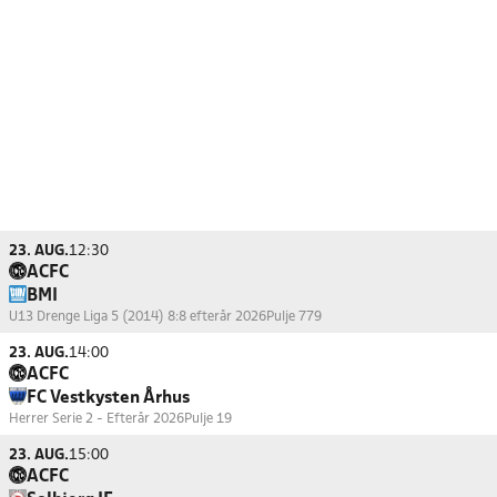
23. AUG.
12:30
ACFC
BMI
U13 Drenge Liga 5 (2014) 8:8 efterår 2026
Pulje 779
23. AUG.
14:00
ACFC
FC Vestkysten Århus
Herrer Serie 2 - Efterår 2026
Pulje 19
23. AUG.
15:00
ACFC