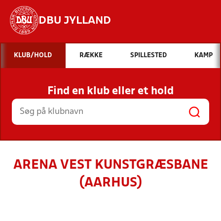
DBU JYLLAND
Hvad vil du søge efter?
KLUB/HOLD
RÆKKE
SPILLESTED
KAMP
INDHOLD OG NYHEDER
Find en klub eller et hold
STILLINGER, RESULTATER, KLUBBER OG
HOLD
ARENA VEST KUNSTGRÆSBANE
(AARHUS)