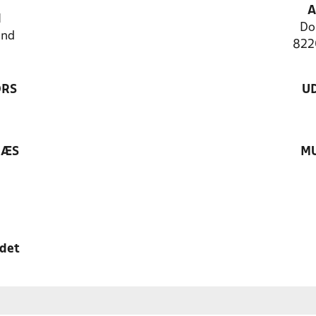
A
N
Do
and
822
ØRS
U
RÆS
MU
edet