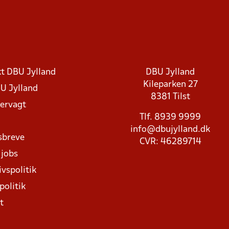
t DBU Jylland
DBU Jylland
Kileparken 27
U Jylland
8381 Tilst
rvagt
Tlf. 8939 9999
info@dbujylland.dk
sbreve
CVR: 46289714
 jobs
ivspolitik
politik
t