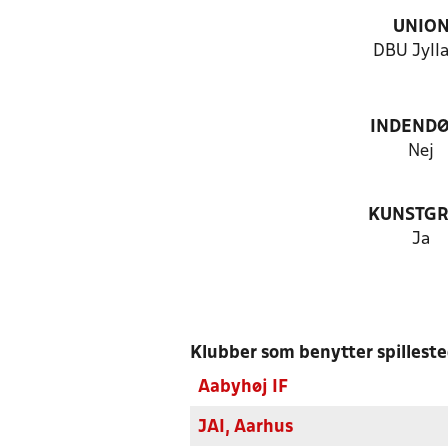
UNIO
DBU Jyll
INDEND
Nej
KUNSTG
Ja
Klubber som benytter spillest
Aabyhøj IF
JAI, Aarhus