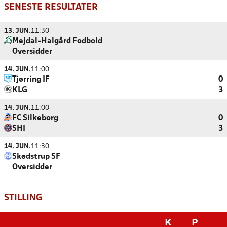
SENESTE RESULTATER
13. JUN.
11:30
Mejdal-Halgård Fodbold
Oversidder
14. JUN.
11:00
Tjørring IF
0
KLG
3
14. JUN.
11:00
FC Silkeborg
0
SHI
3
14. JUN.
11:30
Skødstrup SF
Oversidder
STILLING
K
P