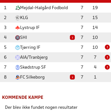
1
Mejdal-Halgård Fodbold
7
19
2
KLG
7
15
3
Lystrup IF
7
14
4
SHI
7
10
i
5
Tjørring IF
7
10
!
6
AIA/Tranbjerg
7
7
!
7
Skødstrup SF
7
4
!
8
FC Silkeborg
7
1
i
KOMMENDE KAMPE
Der blev ikke fundet nogen resultater