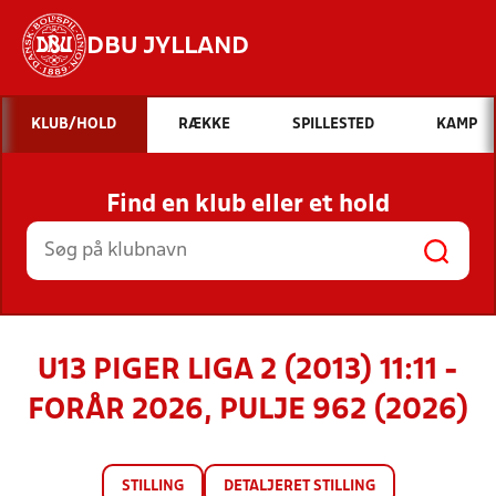
DBU JYLLAND
Hvad vil du søge efter?
KLUB/HOLD
RÆKKE
SPILLESTED
KAMP
INDHOLD OG NYHEDER
Find en klub eller et hold
STILLINGER, RESULTATER, KLUBBER OG
HOLD
U13 PIGER LIGA 2 (2013) 11:11 -
FORÅR 2026, PULJE 962 (2026)
STILLING
DETALJERET STILLING