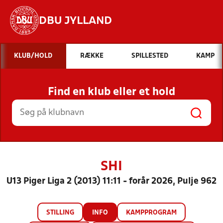
DBU JYLLAND
Hvad vil du søge efter?
KLUB/HOLD
RÆKKE
SPILLESTED
KAMP
INDHOLD OG NYHEDER
Find en klub eller et hold
STILLINGER, RESULTATER, KLUBBER OG
HOLD
SHI
U13 Piger Liga 2 (2013) 11:11 - forår 2026, Pulje 962
STILLING
INFO
KAMPPROGRAM