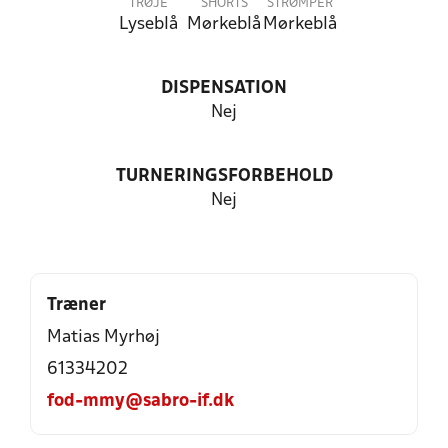
TRØJE
SHORTS
STRØMPER
Lyseblå
Mørkeblå
Mørkeblå
DISPENSATION
Nej
TURNERINGSFORBEHOLD
Nej
Træner
Matias Myrhøj
61334202
fod-mmy@sabro-if.dk