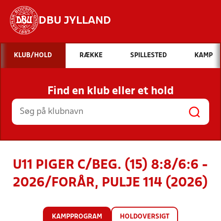
DBU JYLLAND
Hvad vil du søge efter?
KLUB/HOLD
RÆKKE
SPILLESTED
KAMP
INDHOLD OG NYHEDER
Find en klub eller et hold
STILLINGER, RESULTATER, KLUBBER OG
HOLD
U11 PIGER C/BEG. (15) 8:8/6:6 -
2026/FORÅR, PULJE 114 (2026)
KAMPPROGRAM
HOLDOVERSIGT