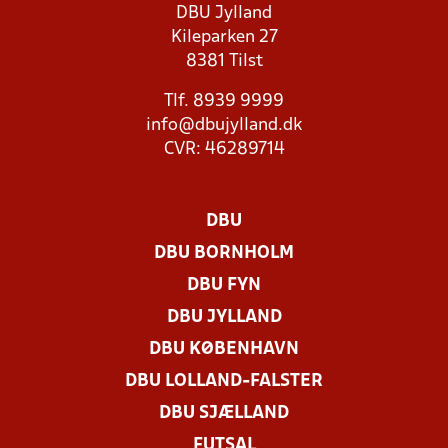
DBU Jylland
Kileparken 27
8381 Tilst
Tlf. 8939 9999
info@dbujylland.dk
CVR: 46289714
DBU
DBU BORNHOLM
DBU FYN
DBU JYLLAND
DBU KØBENHAVN
DBU LOLLAND-FALSTER
DBU SJÆLLAND
FUTSAL