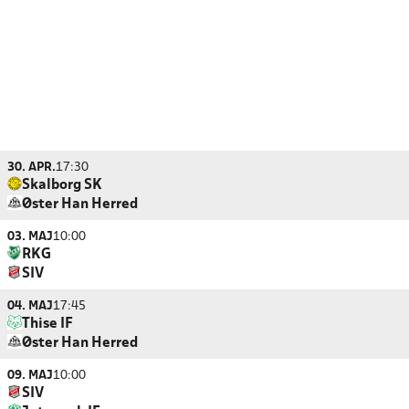
30. APR.
17:30
Skalborg SK
Øster Han Herred
03. MAJ
10:00
RKG
SIV
04. MAJ
17:45
Thise IF
Øster Han Herred
09. MAJ
10:00
SIV