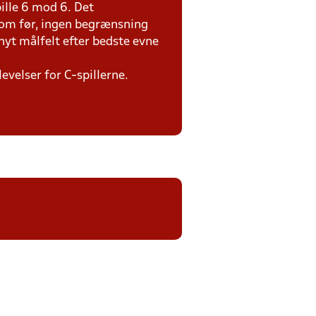
ille 6 mod 6. Det
som før, ingen begrænsning
 nyt målfelt efter bedste evne
evelser for C-spillerne.