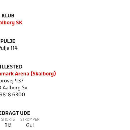
KLUB
alborg SK
PULJE
Pulje 114
ILLESTED
mark Arena (Skalborg)
brovej 437
 Aalborg Sv
: 9818 6300
LEDRAGT UDE
SHORTS
STRØMPER
Blå
Gul