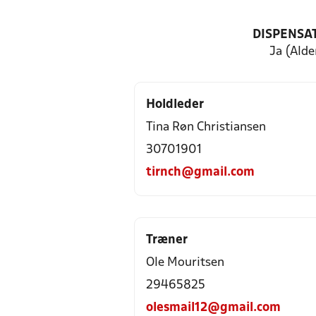
DISPENSA
Ja (Alde
Holdleder
Tina Røn Christiansen
30701901
tirnch@gmail.com
Træner
Ole Mouritsen
29465825
olesmail12@gmail.com