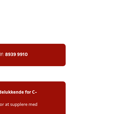
lf:
8939 9910
delukkende for C-
 for at supplere med