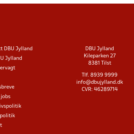
t DBU Jylland
DBU Jylland
Kileparken 27
U Jylland
8381 Tilst
rvagt
Tlf. 8939 9999
info@dbujylland.dk
sbreve
CVR: 46289714
 jobs
ivspolitik
politik
t