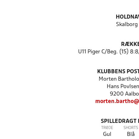
HOLDNA
Skalborg
RÆKK
U11 Piger C/Beg. (15) 8:
KLUBBENS POS
Morten Bartho
Hans Povlsen
9200 Aalbo
morten.bartho@
SPILLEDRAGT
TRØJE
SHORTS
Gul
Blå