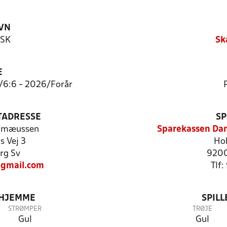
VN
 SK
Sk
E
8/6:6 - 2026/Forår
TADRESSE
SP
lomæussen
Sparekassen Dan
s Vej 3
Ho
rg Sv
9200
gmail.com
Tlf
 HJEMME
SPIL
STRØMPER
TRØJE
Gul
Gul