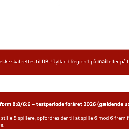
ke skal rettes til DBU Jylland Region 1 på
mail
eller på t
eform 8:8/6:6 – testperiode foråret 2026 (gældende u
stille 8 spillere, opfordres der til at spille 6 mod 6 frem
re.