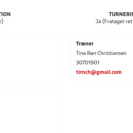
TION
TURNERI
r)
Ja (Frataget ret 
Træner
Tina Røn Christiansen
30701901
tirnch@gmail.com