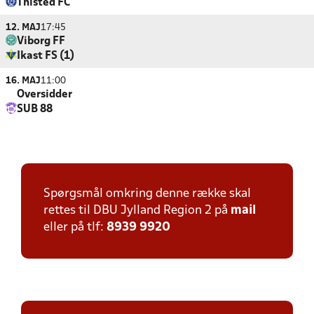
Thisted FC
12. MAJ
17:45
Viborg FF
Ikast FS (1)
16. MAJ
11:00
Oversidder
SUB 88
Spørgsmål omkring denne række skal
rettes til DBU Jylland Region 2 på
mail
eller på tlf:
8939 9920