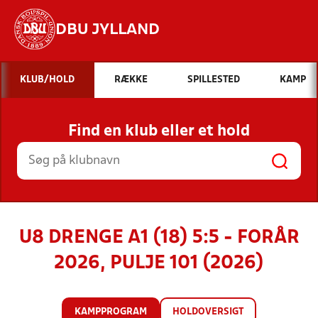
DBU JYLLAND
Hvad vil du søge efter?
KLUB/HOLD
RÆKKE
SPILLESTED
KAMP
INDHOLD OG NYHEDER
Find en klub eller et hold
STILLINGER, RESULTATER, KLUBBER OG
HOLD
U8 DRENGE A1 (18) 5:5 - FORÅR
2026, PULJE 101 (2026)
KAMPPROGRAM
HOLDOVERSIGT