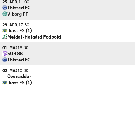
25. APR.
11:00
Thisted FC
Viborg FF
29. APR.
17:30
Ikast FS (1)
Mejdal-Halgård Fodbold
01. MAJ
18:00
SUB 88
Thisted FC
02. MAJ
10:00
Oversidder
Ikast FS (1)