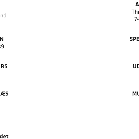
A
N
Thr
and
7
ON
SP
39
ØRS
U
RÆS
MU
edet