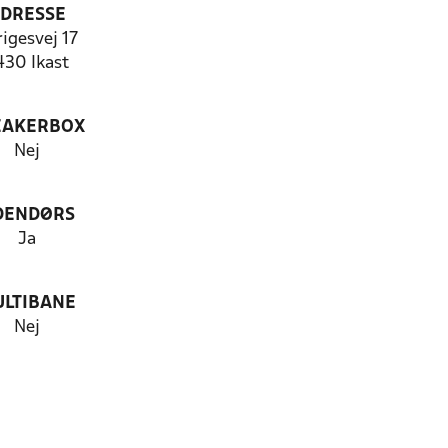
DRESSE
igesvej 17
430 Ikast
EAKERBOX
Nej
DENDØRS
Ja
LTIBANE
Nej