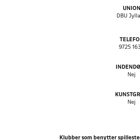
UNIO
DBU Jyll
TELEF
9725 16
INDEND
Nej
KUNSTG
Nej
Klubber som benytter spillest