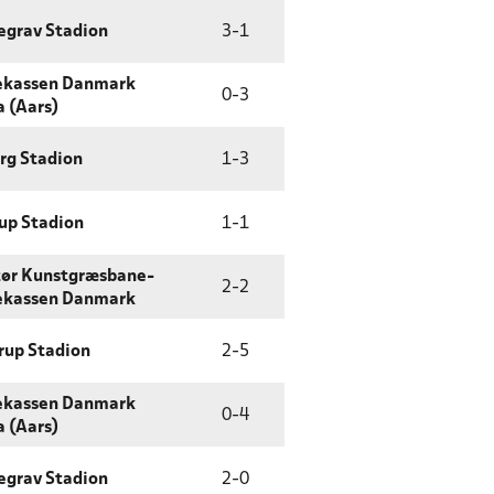
egrav Stadion
3
-
1
ekassen Danmark
0
-
3
 (Aars)
rg Stadion
1
-
3
up Stadion
1
-
1
tør Kunstgræsbane-
2
-
2
ekassen Danmark
rup Stadion
2
-
5
ekassen Danmark
0
-
4
 (Aars)
egrav Stadion
2
-
0