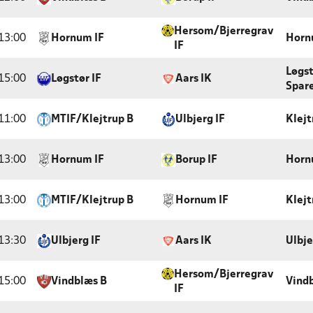
Hersom/Bjerregrav
13:00
Hornum IF
Horn
IF
Løgs
15:00
Løgstør IF
Aars IK
Spar
11:00
MTIF/Klejtrup B
Ulbjerg IF
Klejt
13:00
Hornum IF
Borup IF
Horn
13:00
MTIF/Klejtrup B
Hornum IF
Klejt
13:30
Ulbjerg IF
Aars IK
Ulbje
Hersom/Bjerregrav
15:00
Vindblæs B
Vindb
IF