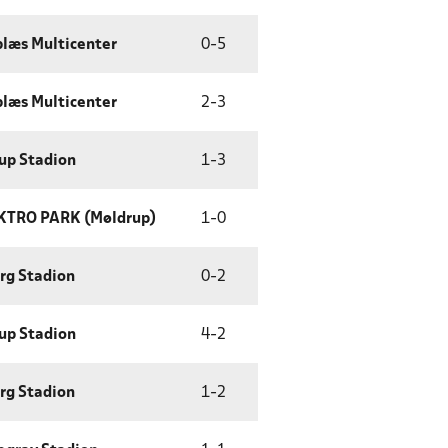
læs Multicenter
0
-
5
læs Multicenter
2
-
3
up Stadion
1
-
3
KTRO PARK (Møldrup)
1
-
0
rg Stadion
0
-
2
up Stadion
4
-
2
rg Stadion
1
-
2