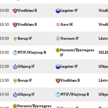
14:00
Vindblæs B
Løgstør IF
Vindb
18:30
Vindblæs B
Aars IK
Vindb
19:00
Borup IF
Hornum IF
Låstr
Hersom/Bjerregrav
19:00
MTIF/Klejtrup B
SELE
IF
15:00
Ulbjerg IF
Løgstør IF
Ulbje
13:00
Borup IF
Vindblæs B
Låstr
14:30
Ulbjerg IF
MTIF/Klejtrup B
Ulbje
Hersom/Bjerregrav