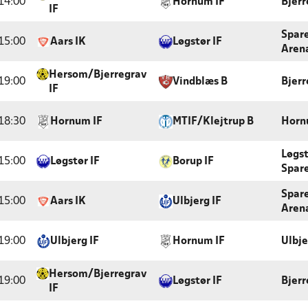
14:00
Hornum IF
Bjerr
IF
Spar
15:00
Aars IK
Løgstør IF
Arena
Hersom/Bjerregrav
19:00
Vindblæs B
Bjerr
IF
18:30
Hornum IF
MTIF/Klejtrup B
Horn
Løgst
15:00
Løgstør IF
Borup IF
Spar
Spar
15:00
Aars IK
Ulbjerg IF
Arena
19:00
Ulbjerg IF
Hornum IF
Ulbje
Hersom/Bjerregrav
19:00
Løgstør IF
Bjerr
IF