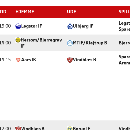
TID
HJEMME
UDE
SPIL
Løgs
19:00
Løgstør IF
Ulbjerg IF
Spar
Hersom/Bjerregrav
14:00
MTIF/Klejtrup B
Bjerr
IF
Spar
14:15
Aars IK
Vindblæs B
Arena
12:00
Vindblæs B
Borup IF
Vindb