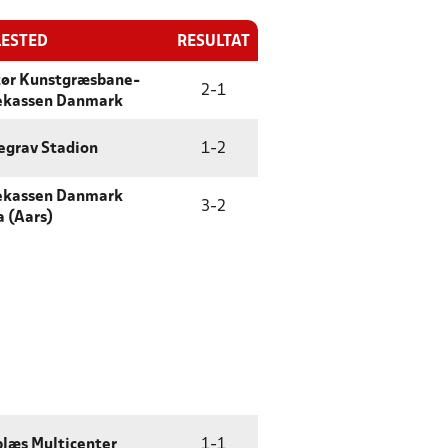
LESTED
RESULTAT
tør Kunstgræsbane-
2
-
1
ekassen Danmark
egrav Stadion
1
-
2
ekassen Danmark
3
-
2
 (Aars)
læs Multicenter
1
-
1