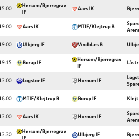
Hersom/Bjerregrav
15:00
Aars IK
Bjerr
IF
Spar
19:00
Aars IK
MTIF/Klejtrup B
Arena
19:00
Ulbjerg IF
Vindblæs B
Ulbje
Hersom/Bjerregrav
19:15
Borup IF
Låstr
IF
Løgs
13:00
Løgstør IF
Hornum IF
Spar
18:00
MTIF/Klejtrup B
Borup IF
Klejt
Spar
13:00
Aars IK
Hornum IF
Arena
Hersom/Bjerregrav
13:30
Ulbjerg IF
Bjerr
IF