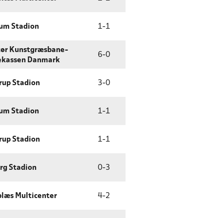
um Stadion
1
-
1
tør Kunstgræsbane-
6
-
0
ekassen Danmark
rup Stadion
3
-
0
um Stadion
1
-
1
rup Stadion
1
-
1
rg Stadion
0
-
3
læs Multicenter
4
-
2