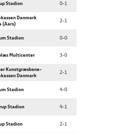
up Stadion
0
-
1
ekassen Danmark
2
-
1
 (Aars)
um Stadion
0
-
0
læs Multicenter
3
-
0
tør Kunstgræsbane-
2
-
1
ekassen Danmark
um Stadion
4
-
0
rup Stadion
4
-
1
up Stadion
2
-
1