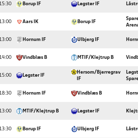
15:30
Borup IF
Løgstør IF
Låstr
Spar
13:00
Aars IK
Borup IF
Arena
13:00
Hornum IF
Ulbjerg IF
Horn
14:00
Vindblæs B
MTIF/Klejtrup B
Vindb
Hersom/Bjerregrav
Løgs
15:00
Løgstør IF
IF
Spar
18:30
Hornum IF
Vindblæs B
Horn
13:00
MTIF/Klejtrup B
Løgstør IF
Klejt
13:30
Borup IF
Ulbjerg IF
Låstr