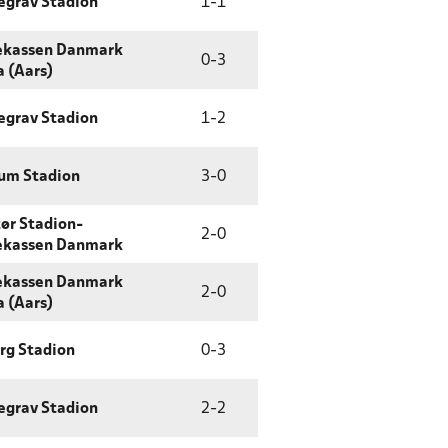
egrav Stadion
1
-
1
ekassen Danmark
0
-
3
 (Aars)
egrav Stadion
1
-
2
um Stadion
3
-
0
ør Stadion-
2
-
0
ekassen Danmark
ekassen Danmark
2
-
0
 (Aars)
rg Stadion
0
-
3
egrav Stadion
2
-
2