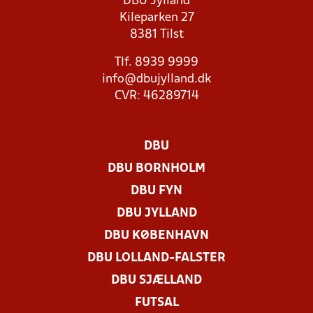
DBU Jylland
Kileparken 27
8381 Tilst
Tlf. 8939 9999
info@dbujylland.dk
CVR: 46289714
DBU
DBU BORNHOLM
DBU FYN
DBU JYLLAND
DBU KØBENHAVN
DBU LOLLAND-FALSTER
DBU SJÆLLAND
FUTSAL