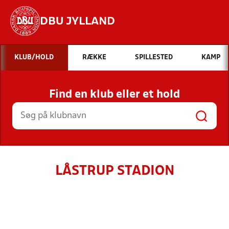
DBU JYLLAND
Hvad vil du søge efter?
KLUB/HOLD
RÆKKE
SPILLESTED
KAMP
INDHOLD OG NYHEDER
Find en klub eller et hold
STILLINGER, RESULTATER, KLUBBER OG
HOLD
LÅSTRUP STADION