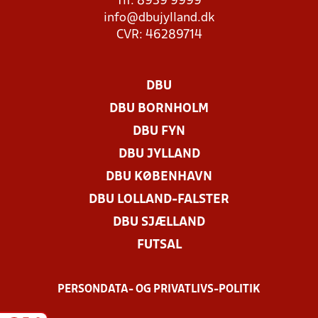
Tlf. 8939 9999
info@dbujylland.dk
CVR: 46289714
DBU
DBU BORNHOLM
DBU FYN
DBU JYLLAND
DBU KØBENHAVN
DBU LOLLAND-FALSTER
DBU SJÆLLAND
FUTSAL
PERSONDATA- OG PRIVATLIVS-POLITIK