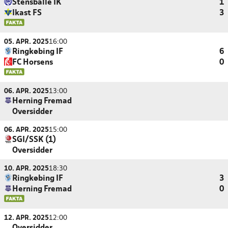
Stensballe IK
1
Ikast FS
3
05. APR. 2025
16:00
Ringkøbing IF
6
FC Horsens
0
06. APR. 2025
13:00
Herning Fremad
Oversidder
06. APR. 2025
15:00
SGI/SSK (1)
Oversidder
10. APR. 2025
18:30
Ringkøbing IF
3
Herning Fremad
0
12. APR. 2025
12:00