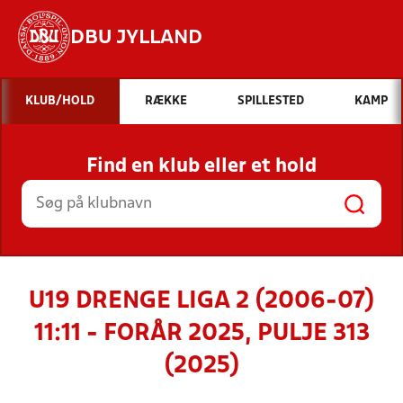
DBU JYLLAND
Hvad vil du søge efter?
KLUB/HOLD
RÆKKE
SPILLESTED
KAMP
INDHOLD OG NYHEDER
Find en klub eller et hold
STILLINGER, RESULTATER, KLUBBER OG
HOLD
U19 DRENGE LIGA 2 (2006-07)
11:11 - FORÅR 2025, PULJE 313
(2025)