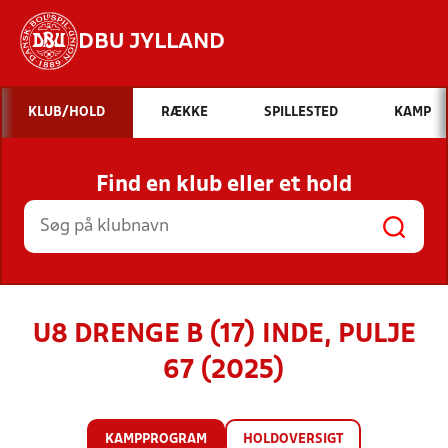
DBU JYLLAND
Hvad vil du søge efter?
KLUB/HOLD
RÆKKE
SPILLESTED
KAMP
INDHOLD OG NYHEDER
Find en klub eller et hold
STILLINGER, RESULTATER, KLUBBER OG
HOLD
U8 DRENGE B (17) INDE, PULJE
67 (2025)
KAMPPROGRAM
HOLDOVERSIGT