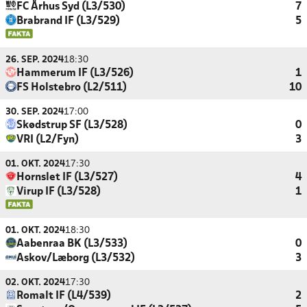
FC Århus Syd (L3/530)
7
Brabrand IF (L3/529)
5
26. SEP. 2024
18:30
Hammerum IF (L3/526)
1
FS Holstebro (L2/511)
10
30. SEP. 2024
17:00
Skødstrup SF (L3/528)
0
VRI (L2/Fyn)
3
01. OKT. 2024
17:30
Hornslet IF (L3/527)
4
Virup IF (L3/528)
1
01. OKT. 2024
18:30
Aabenraa BK (L3/533)
0
Askov/Læborg (L3/532)
3
02. OKT. 2024
17:30
Romalt IF (L4/539)
2