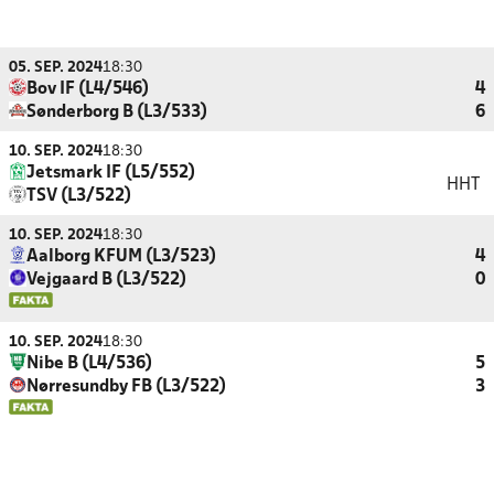
05. SEP. 2024
18:30
Bov IF (L4/546)
4
Sønderborg B (L3/533)
6
10. SEP. 2024
18:30
Jetsmark IF (L5/552)
HHT
TSV (L3/522)
10. SEP. 2024
18:30
Aalborg KFUM (L3/523)
4
Vejgaard B (L3/522)
0
10. SEP. 2024
18:30
Nibe B (L4/536)
5
Nørresundby FB (L3/522)
3