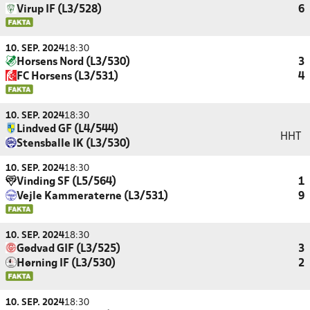
Virup IF (L3/528)
6
10. SEP. 2024
18:30
Horsens Nord (L3/530)
3
FC Horsens (L3/531)
4
10. SEP. 2024
18:30
Lindved GF (L4/544)
HHT
Stensballe IK (L3/530)
10. SEP. 2024
18:30
Vinding SF (L5/564)
1
Vejle Kammeraterne (L3/531)
9
10. SEP. 2024
18:30
Gødvad GIF (L3/525)
3
Hørning IF (L3/530)
2
10. SEP. 2024
18:30