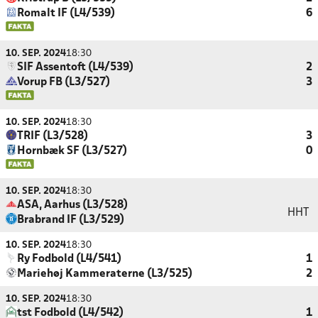
Romalt IF (L4/539)
6
10. SEP. 2024
18:30
SIF Assentoft (L4/539)
2
Vorup FB (L3/527)
3
10. SEP. 2024
18:30
TRIF (L3/528)
3
Hornbæk SF (L3/527)
0
10. SEP. 2024
18:30
ASA, Aarhus (L3/528)
HHT
Brabrand IF (L3/529)
10. SEP. 2024
18:30
Ry Fodbold (L4/541)
1
Mariehøj Kammeraterne (L3/525)
2
10. SEP. 2024
18:30
tst Fodbold (L4/542)
1