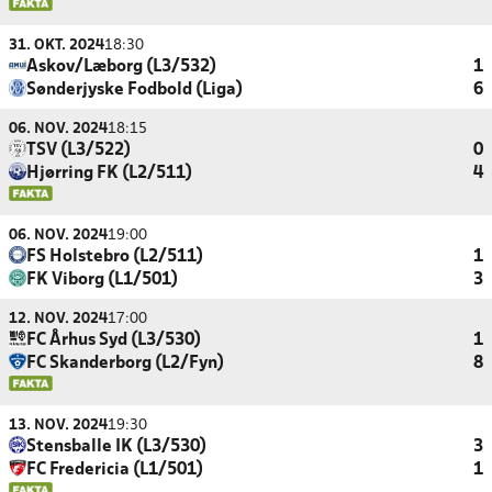
31. OKT. 2024
18:30
Askov/Læborg (L3/532)
1
Sønderjyske Fodbold (Liga)
6
06. NOV. 2024
18:15
TSV (L3/522)
0
Hjørring FK (L2/511)
4
06. NOV. 2024
19:00
FS Holstebro (L2/511)
1
FK Viborg (L1/501)
3
12. NOV. 2024
17:00
FC Århus Syd (L3/530)
1
FC Skanderborg (L2/Fyn)
8
13. NOV. 2024
19:30
Stensballe IK (L3/530)
3
FC Fredericia (L1/501)
1