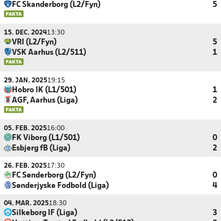
FC Skanderborg (L2/Fyn)
5
15. DEC. 2024
13:30
VRI (L2/Fyn)
5
VSK Aarhus (L2/511)
1
29. JAN. 2025
19:15
Hobro IK (L1/501)
1
AGF, Aarhus (Liga)
2
05. FEB. 2025
16:00
FK Viborg (L1/501)
0
Esbjerg fB (Liga)
2
26. FEB. 2025
17:30
FC Sønderborg (L2/Fyn)
0
Sønderjyske Fodbold (Liga)
4
04. MAR. 2025
18:30
Silkeborg IF (Liga)
3