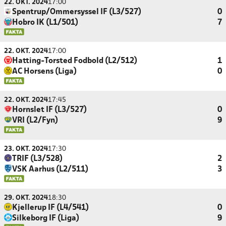
22. OKT. 2024
17:00
Spentrup/Ommersyssel IF (L3/527)
0
Hobro IK (L1/501)
7
22. OKT. 2024
17:00
Hatting-Torsted Fodbold (L2/512)
1
AC Horsens (Liga)
0
22. OKT. 2024
17:45
Hornslet IF (L3/527)
0
VRI (L2/Fyn)
9
23. OKT. 2024
17:30
TRIF (L3/528)
2
VSK Aarhus (L2/511)
3
29. OKT. 2024
18:30
Kjellerup IF (L4/541)
0
Silkeborg IF (Liga)
9