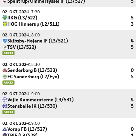
Spentrup/Ommersyssel IF (L3/527)
5
02. OKT. 2024
17:30
RKG (L3/522)
5
HOG Hinnerup (L2/511)
3
02. OKT. 2024
18:00
Skibsby-Højene IF (L3/521)
4
TSV (L3/522)
5
02. OKT. 2024
18:30
Sønderborg B (L3/533)
0
FC Sønderborg (L2/Fyn)
5
02. OKT. 2024
19:00
Vejle Kammeraterne (L3/531)
4
Stensballe IK (L3/530)
5
02. OKT. 2024
19:00
Vorup FB (L3/527)
0