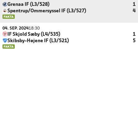
Grenaa IF (L3/528)
1
Spentrup/Ommersyssel IF (L3/527)
4
04. SEP. 2024
18:30
IF Skjold Sæby (L4/535)
1
Skibsby-Højene IF (L3/521)
5