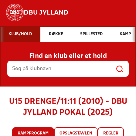
DBU JYLLAND
Hvad vil du søge efter?
KLUB/HOLD
RÆKKE
SPILLESTED
KAMP
INDHOLD OG NYHEDER
Find en klub eller et hold
STILLINGER, RESULTATER, KLUBBER OG
HOLD
U15 DRENGE/11:11 (2010) - DBU
JYLLAND POKAL (2025)
KAMPPROGRAM
OPSLAGSTAVLEN
REGLER