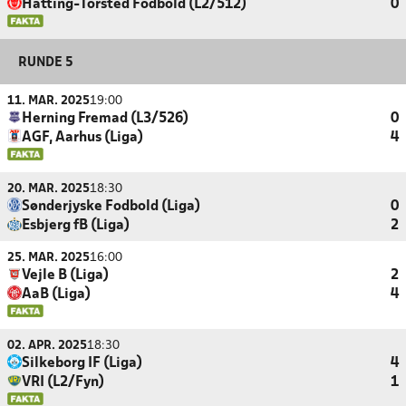
Hatting-Torsted Fodbold (L2/512)
0
RUNDE 5
11. MAR. 2025
19:00
Herning Fremad (L3/526)
0
AGF, Aarhus (Liga)
4
20. MAR. 2025
18:30
Sønderjyske Fodbold (Liga)
0
Esbjerg fB (Liga)
2
25. MAR. 2025
16:00
Vejle B (Liga)
2
AaB (Liga)
4
02. APR. 2025
18:30
Silkeborg IF (Liga)
4
VRI (L2/Fyn)
1