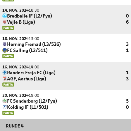
14. NOV. 2024
18:30
Bredballe IF (L2/Fyn)
0
Vejle B (Liga)
6
16. NOV. 2024
13:00
Herning Fremad (L3/526)
3
FC Salling (L2/511)
1
16. NOV. 2024
14:00
Randers Freja FC (Liga)
1
AGF, Aarhus (Liga)
3
20. NOV. 2024
19:00
FC Sønderborg (L2/Fyn)
5
Kolding IF (L1/501)
0
RUNDE 4