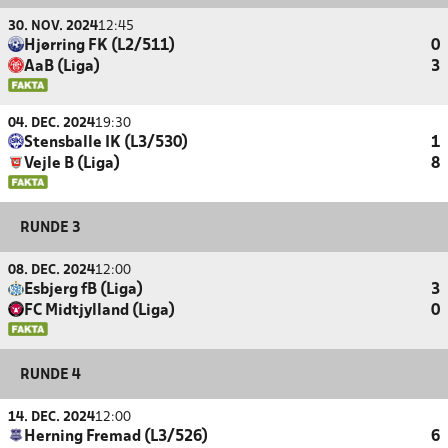
30. NOV. 2024
12:45
Hjørring FK (L2/511)
0
AaB (Liga)
3
04. DEC. 2024
19:30
Stensballe IK (L3/530)
1
Vejle B (Liga)
8
RUNDE 3
08. DEC. 2024
12:00
Esbjerg fB (Liga)
3
FC Midtjylland (Liga)
0
RUNDE 4
14. DEC. 2024
12:00
Herning Fremad (L3/526)
6