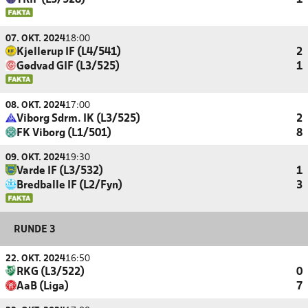
TRIF (L3/528)
1
07. OKT. 2024
18:00
Kjellerup IF (L4/541)
2
Gødvad GIF (L3/525)
1
08. OKT. 2024
17:00
Viborg Sdrm. IK (L3/525)
2
FK Viborg (L1/501)
8
09. OKT. 2024
19:30
Varde IF (L3/532)
1
Bredballe IF (L2/Fyn)
3
RUNDE 3
22. OKT. 2024
16:50
RKG (L3/522)
0
AaB (Liga)
7