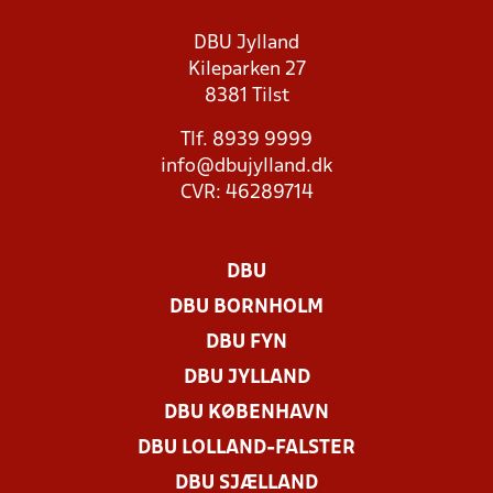
DBU Jylland
Kileparken 27
8381 Tilst
Tlf. 8939 9999
info@dbujylland.dk
CVR: 46289714
DBU
DBU BORNHOLM
DBU FYN
DBU JYLLAND
DBU KØBENHAVN
DBU LOLLAND-FALSTER
DBU SJÆLLAND