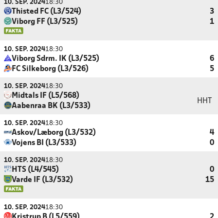
10. SEP. 2024
18:30
Thisted FC (L3/524)
3
Viborg FF (L3/525)
1
10. SEP. 2024
18:30
Viborg Sdrm. IK (L3/525)
6
FC Silkeborg (L3/526)
5
10. SEP. 2024
18:30
Midtals IF (L5/568)
HHT
Aabenraa BK (L3/533)
10. SEP. 2024
18:30
Askov/Læborg (L3/532)
4
Vojens BI (L3/533)
0
10. SEP. 2024
18:30
HTS (L4/545)
0
Varde IF (L3/532)
15
10. SEP. 2024
18:30
Kristrup B (L5/559)
2