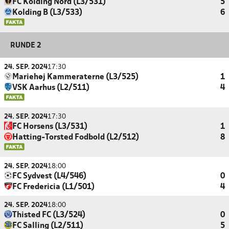
FC Kolding Nord (L3/531)
5
Kolding B (L3/533)
6
RUNDE 2
24. SEP. 2024
17:30
Mariehøj Kammeraterne (L3/525)
1
VSK Aarhus (L2/511)
4
24. SEP. 2024
17:30
FC Horsens (L3/531)
1
Hatting-Torsted Fodbold (L2/512)
8
24. SEP. 2024
18:00
FC Sydvest (L4/546)
0
FC Fredericia (L1/501)
4
24. SEP. 2024
18:00
Thisted FC (L3/524)
0
FC Salling (L2/511)
5