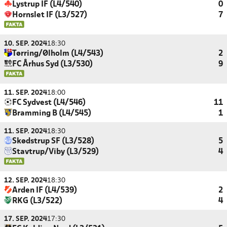
Lystrup IF (L4/540)
0
Hornslet IF (L3/527)
7
10. SEP. 2024
18:30
Tørring/Ølholm (L4/543)
2
FC Århus Syd (L3/530)
9
11. SEP. 2024
18:00
FC Sydvest (L4/546)
11
Bramming B (L4/545)
1
11. SEP. 2024
18:30
Skødstrup SF (L3/528)
5
Stavtrup/Viby (L3/529)
4
12. SEP. 2024
18:30
Arden IF (L4/539)
2
RKG (L3/522)
4
17. SEP. 2024
17:30