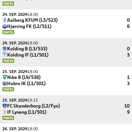
24. SEP. 2024
18:00
Aalborg KFUM (L3/523)
0
Hjørring FK (L2/511)
6
24. SEP. 2024
18:00
Kolding B (L3/533)
0
Kolding IF (L1/501)
3
25. SEP. 2024
18:00
Nibe B (L4/536)
1
Hobro IK (L1/501)
3
25. SEP. 2024
19:15
FC Skanderborg (L2/Fyn)
10
IF Lyseng (L1/501)
9
26. SEP. 2024
18:00