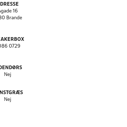
DRESSE
Ågade 16
30 Brande
EAKERBOX
086 0729
DENDØRS
Nej
NSTGRÆS
Nej