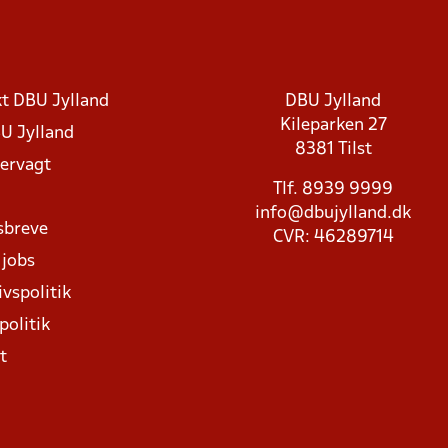
t DBU Jylland
DBU Jylland
Kileparken 27
U Jylland
8381 Tilst
rvagt
Tlf. 8939 9999
info@dbujylland.dk
sbreve
CVR: 46289714
 jobs
ivspolitik
politik
t