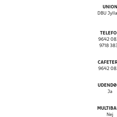
UNIO
DBU Jyll
TELEF
9642 08
9718 38
CAFETER
9642 08
UDENDØ
Ja
MULTIB
Nej