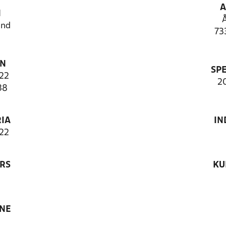
A
N
and
73
ON
SP
22
2
38
IA
IN
22
RS
KU
ANE