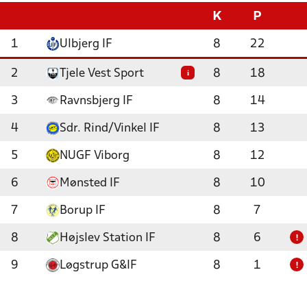
K
P
1
Ulbjerg IF
8
22
2
Tjele Vest Sport
8
18
i
3
Ravnsbjerg IF
8
14
4
Sdr. Rind/Vinkel IF
8
13
5
NUGF Viborg
8
12
6
Mønsted IF
8
10
7
Borup IF
8
7
8
Højslev Station IF
8
6
!
9
Løgstrup G&IF
8
1
!