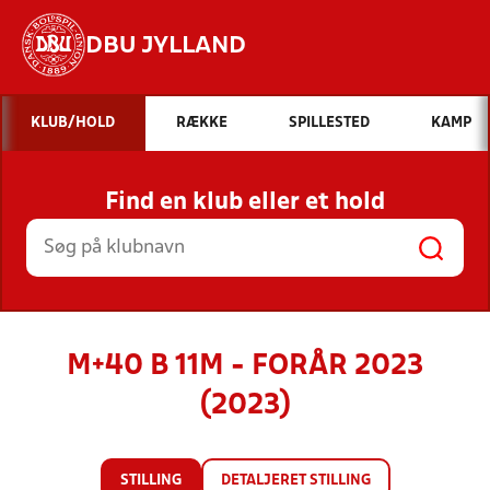
DBU JYLLAND
Hvad vil du søge efter?
KLUB/HOLD
RÆKKE
SPILLESTED
KAMP
INDHOLD OG NYHEDER
Find en klub eller et hold
STILLINGER, RESULTATER, KLUBBER OG
HOLD
M+40 B 11M - FORÅR 2023
(2023)
STILLING
DETALJERET STILLING