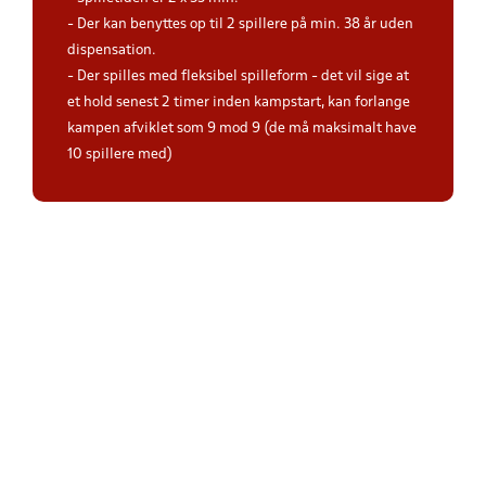
- Der kan benyttes op til 2 spillere på min. 38 år uden
dispensation.
- Der spilles med fleksibel spilleform - det vil sige at
et hold senest 2 timer inden kampstart, kan forlange
kampen afviklet som 9 mod 9 (de må maksimalt have
10 spillere med)