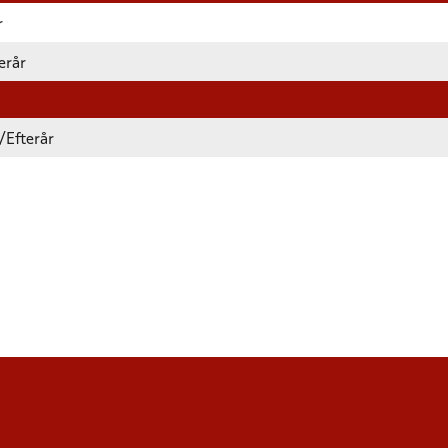
r
erår
/Efterår