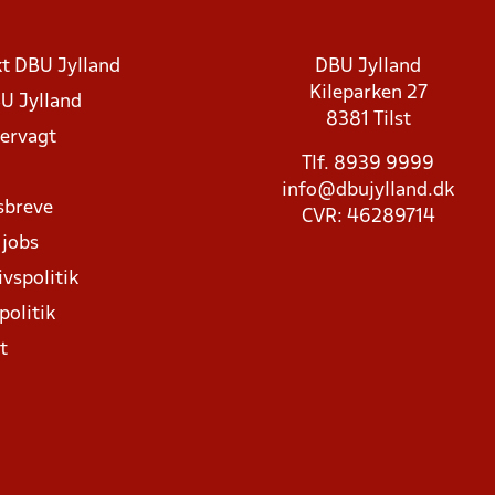
t DBU Jylland
DBU Jylland
Kileparken 27
U Jylland
8381 Tilst
rvagt
Tlf. 8939 9999
info@dbujylland.dk
sbreve
CVR: 46289714
 jobs
ivspolitik
politik
t