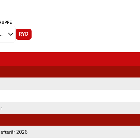
RUPPE
RYD
år
 efterår 2026