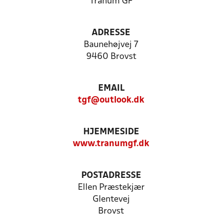
Tranum GF
ADRESSE
Baunehøjvej 7
9460 Brovst
EMAIL
tgf@outlook.dk
HJEMMESIDE
www.tranumgf.dk
POSTADRESSE
Ellen Præstekjær
Glentevej
Brovst