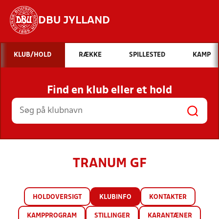
DBU JYLLAND
Hvad vil du søge efter?
KLUB/HOLD
RÆKKE
SPILLESTED
KAMP
INDHOLD OG NYHEDER
Find en klub eller et hold
STILLINGER, RESULTATER, KLUBBER OG
HOLD
TRANUM GF
HOLDOVERSIGT
KLUBINFO
KONTAKTER
KAMPPROGRAM
STILLINGER
KARANTÆNER