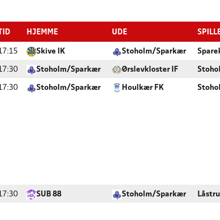
TID
HJEMME
UDE
SPILL
17:15
Skive IK
Stoholm/Sparkær
Spare
17:30
Stoholm/Sparkær
Ørslevkloster IF
Stohol
17:30
Stoholm/Sparkær
Houlkær FK
Stohol
17:30
SUB 88
Stoholm/Sparkær
Låstru