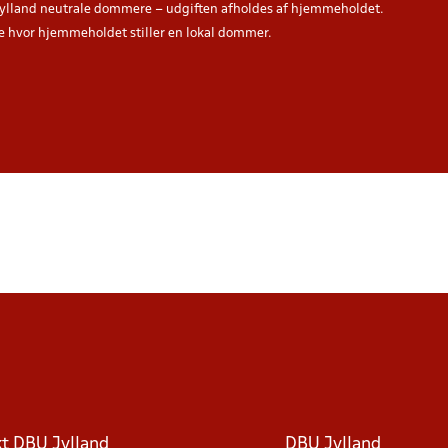
ylland neutrale dommere – udgiften afholdes af hjemmeholdet.
hvor hjemmeholdet stiller en lokal dommer.
t DBU Jylland
DBU Jylland