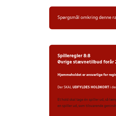
Spørgsmål omkring denne ræk
Spilleregler 8:8
Øvrige stævnetilbud forår
Hjemmeholdet er ansvarlige for regi
Der SKAL
UDFYLDES HOLDKORT
i de
Et hold skal tage én spiller ud, så læ
en spiller ud, som tilsvarende genind