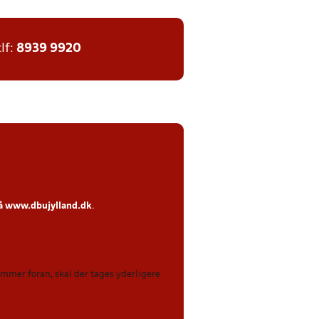
tlf:
8939 9920
på
www.dbujylland.dk
.
kommer foran, skal der tages yderligere