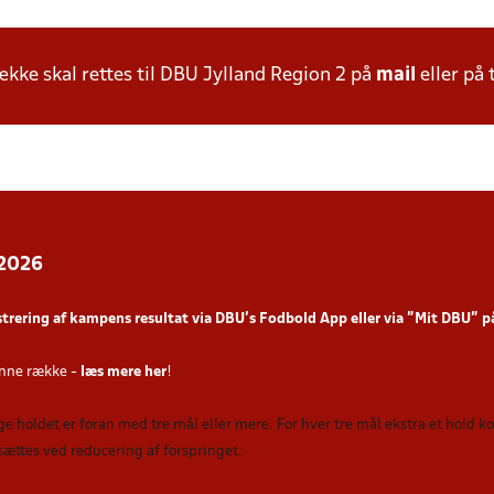
ke skal rettes til DBU Jylland Region 2 på
mail
eller på 
 2026
strering af kampens resultat via DBU’s Fodbold App
eller via ”Mit DBU” 
nne række -
læs mere her
!
nge holdet er foran med tre mål eller mere. For hver tre mål ekstra et hold 
sættes ved reducering af forspringet.